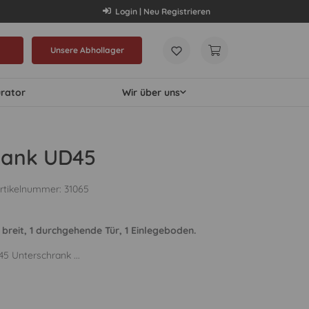
Login | Neu Registrieren
Unsere Abhollager
urator
Wir über uns
rank UD45
rtikelnummer:
31065
breit, 1 durchgehende Tür, 1 Einlegeboden.
5 Unterschrank ...