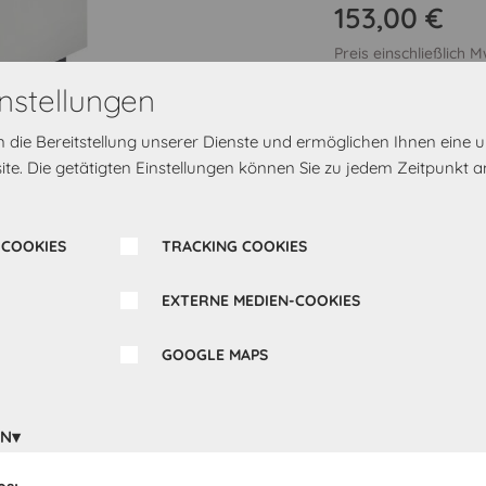
153,00 €
Preis einschließlich 
nstellungen
Griff-Kombination
M
rn die Bereitstellung unserer Dienste und ermöglichen Ihnen eine
te. Die getätigten Einstellungen können Sie zu jedem Zeitpunkt a
 COOKIES
TRACKING COOKIES
Türanschlag
Rechts
EXTERNE MEDIEN-COOKIES
GOOGLE MAPS
EN
Bereit zur Lieferung 