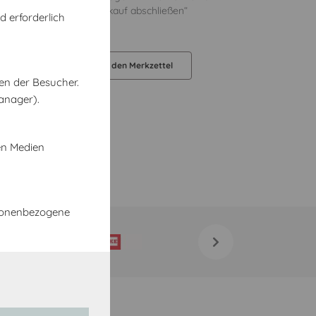
er an den im Schritt „Einkauf abschließen“
d erforderlich
liefert werden.
orb legen
Auf den Merkzettel
en der Besucher.
anager).
en Medien
rsonenbezogene