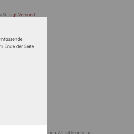
MwSt.
zzgl. Versand
etallgriff schwarz
 umfassende
m Ende der Seite
Vorrätig
oder Abholung in 5 Werktagen. Artikel können an