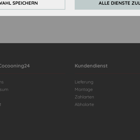
AHL SPEICHERN
ALLE DIENSTE ZU
Cocooning24
Kundendienst
ns
Lieferung
ssum
Montage
Zahlarten
t
Abholorte