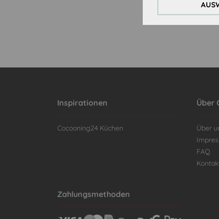
AUSW
Inspirationen
Über 
Cocooning24 Küchen
Über u
Impre
FAQ
Kontak
Zahlungsmethoden