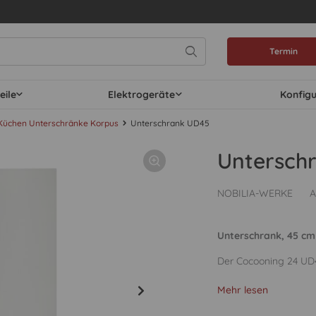
Termin
eile
Elektrogeräte
Konfig
Küchen Unterschränke Korpus
Unterschrank UD45
Untersch
NOBILIA-WERKE
A
Unterschrank, 45 cm 
Der Cocooning 24 UD4
Mehr lesen