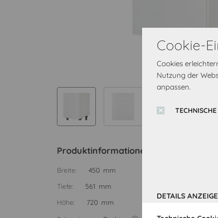
Cookie-Ei
Cookies erleichte
Nutzung der Websi
anpassen.
TECHNISCHE
Produktinformationen
Breite:
450 mm
Tiefe:
561 mm
DETAILS ANZEIG
Höhe:
720 mm