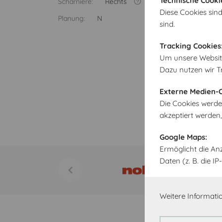
Technische Cooki
Scharniere:
Rechts
Diese Cookies sind
Planung:
N
sind.
Tracking Cookies
Um unsere Website 
Dazu nutzen wir T
Externe Medien-C
Die Cookies werde
akzeptiert werden
Google Maps:
Ermöglicht die An
Daten (z. B. die 
Weitere Informatio