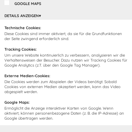
GOOGLE MAPS
Cocooning24 Küchen
Über Cocooning24
DETAILS ANZEIGEN
Über uns
Technische Cookies:
Kundendienst
Diese Cookies sind immer aktiviert, da sie für die Grundfunktionen
Impressum
der Seite zwingend erforderlich sind.
Lieferung
FAQ
Newsletter abonnieren
Tracking Cookies:
Montage
Kontakt
Um unsere Website kontinuierlich zu verbessern, analysieren wir die
Verhaltensweisen der Besucher. Dazu nutzen wir Tracking Cookies für
Abonnieren Sie unseren
Zahlarten
Google Analytics (z.T. über den Google Tag Manager).
Newsletter und empfangen Sie
Abholorte
Neuigkeiten und Angebote
Externe Medien-Cookies:
Die Cookies werden zum Abspielen der Videos benötigt. Sobald
Cookies von externen Medien akzeptiert werden, kann das Video
abgespielt werden.
Ich bin damit einverstanden, dass Cocooning24 mich regelmäßig
Google Maps:
per E-Mail-Newsletter über seine Angebote informiert.
Ermöglicht die Anzeige interaktiver Karten von Google. Wenn
Diese Einwilligung kann jederzeit widerrufen werden. Einzelheiten
aktiviert, können personenbezogene Daten (z. B. die IP-Adresse) an
sind in der
Datenschutzrichtlinie
zu finden.
Google übertragen werden.
Abonnieren