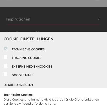
Inspirationen
Cocooning24 Küchen
Über Cocooning24
COOKIE-EINSTELLUNGEN
Über uns
Kundendienst
TECHNISCHE COOKIES
Impressum
Lieferung
TRACKING COOKIES
FAQ
Newsletter abonnieren
Montage
Kontakt
EXTERNE MEDIEN-COOKIES
Abonnieren Sie unseren
Zahlarten
GOOGLE MAPS
Newsletter und empfangen Sie
Abholorte
Neuigkeiten und Angebote
DETAILS ANZEIGEN
Technische Cookies:
Diese Cookies sind immer aktiviert, da sie für die Grundfunktionen
Ich bin damit einverstanden, dass Cocooning24 mich regelmäßig
der Seite zwingend erforderlich sind.
per E-Mail-Newsletter über seine Angebote informiert.