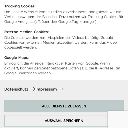
Tracking Cookies:
Diese Einwilligung kann jederzeit widerrufen werden. Einzelheiten
Um unsere Website kontinuierlich zu verbessern, analysieren wir die
sind in der
Datenschutzrichtlinie
zu finden.
Verhaltensweisen der Besucher. Dazu nutzen wir Tracking Cookies für
Google Analytics (z.T. über den Google Tag Manager).
Abonnieren
Externe Medien-Cookies:
Die Cookies werden zum Abspielen der Videos benötigt. Sobald
Zahlungsmethoden
Cookies von externen Medien akzeptiert werden, kann das Video
abgespielt werden.
Google Maps:
Ermöglicht die Anzeige interaktiver Karten von Google. Wenn
aktiviert, können personenbezogene Daten (z. B. die IP-Adresse) an
Google übertragen werden.
Datenschutz
Impressum
Copyright © 2026 Cocooning24
ALLE DIENSTE ZULASSEN
Vertrag widerrufen
Cookie-Richtlinie
Datenschutzrichtlinie
Rechtliche Hinweise
AUSWAHL SPEICHERN
Datenschutzeinstellungen ändern