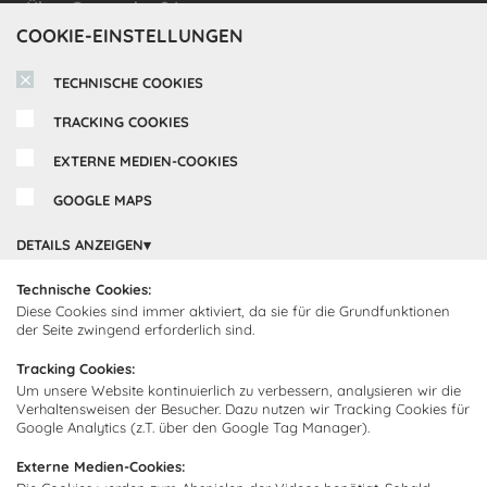
Über Cocooning24
COOKIE-EINSTELLUNGEN
Über uns
Kundendienst
TECHNISCHE COOKIES
Impressum
Lieferung
TRACKING COOKIES
FAQ
Newsletter abonnieren
Montage
Kontakt
EXTERNE MEDIEN-COOKIES
Abonnieren Sie unseren
Zahlarten
GOOGLE MAPS
Newsletter und empfangen Sie
Abholorte
Neuigkeiten und Angebote
DETAILS ANZEIGEN
Technische Cookies:
Diese Cookies sind immer aktiviert, da sie für die Grundfunktionen
Ich bin damit einverstanden, dass Cocooning24 mich regelmäßig
der Seite zwingend erforderlich sind.
per E-Mail-Newsletter über seine Angebote informiert.
Tracking Cookies:
Diese Einwilligung kann jederzeit widerrufen werden. Einzelheiten
Um unsere Website kontinuierlich zu verbessern, analysieren wir die
sind in der
Datenschutzrichtlinie
zu finden.
Verhaltensweisen der Besucher. Dazu nutzen wir Tracking Cookies für
Google Analytics (z.T. über den Google Tag Manager).
Abonnieren
Externe Medien-Cookies: