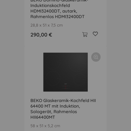
Induktionskochfeld
HDMI32400DT, autark,
Rahmenlos HDMI32400DT
28,8 x 51 x 7,5 cm
290,00 €
BEKO Glaskeramik-Kochfeld HII
64400 MT mit Induktion,
Sologerät, Rahmenlos
HII64400MT
58 x 51 x 5,2 cm