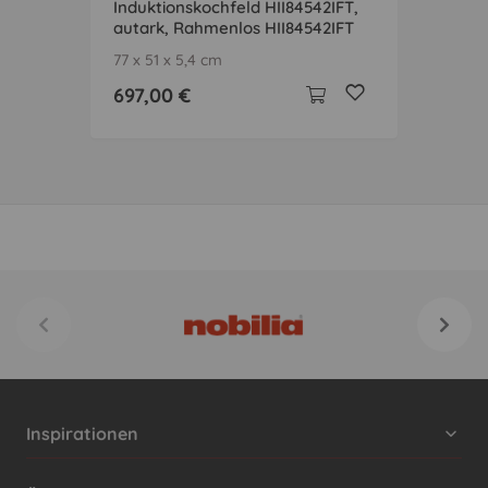
Induktionskochfeld HII84542IFT,
autark, Rahmenlos HII84542IFT
77 x 51 x 5,4 cm
697,00 €
Inspirationen
Cocooning24 Küchen