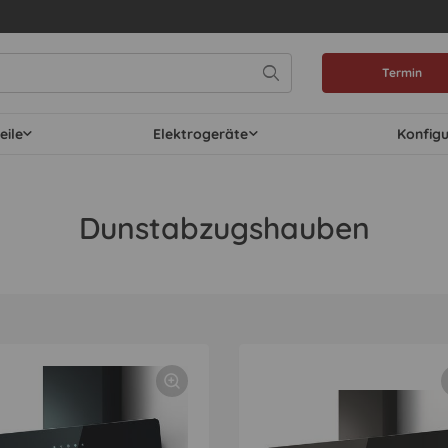
Termin
eile
Elektrogeräte
Konfig
Dunstabzugshauben