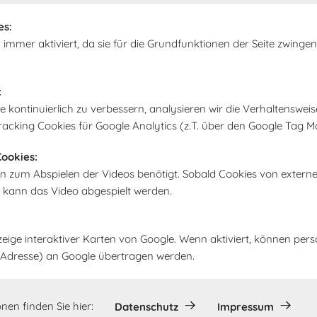
es:
 immer aktiviert, da sie für die Grundfunktionen der Seite zwingen
:
CA: Wandhaube JOYE 90-
kontinuierlich zu verbessern, analysieren wir die Verhaltensweis
00 mm breit Edelstahl
YE90A
racking Cookies für Google Analytics (z.T. über den Google Tag M
x 45 x 70 cm
ookies:
2,00 €
n zum Abspielen der Videos benötigt. Sobald Cookies von extern
, kann das Video abgespielt werden.
zeige interaktiver Karten von Google. Wenn aktiviert, können pe
IP-Adresse) an Google übertragen werden.
nen finden Sie hier:
Datenschutz
Impressum