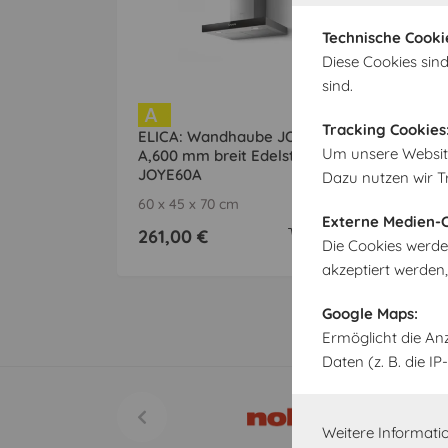
Technische Cooki
Diese Cookies sind
sind.
A
A
Tracking Cookies
ELICA: Wandhaube JOYE 60-
ELI
Um unsere Website 
A,600 mm breit Edelstahl
A,9
JOYE60A
JO
Dazu nutzen wir T
60 x 45 x 70 cm
90 
Externe Medien-C
261,00 €
29
Die Cookies werde
akzeptiert werden
Google Maps:
Ermöglicht die An
Daten (z. B. die 
Weitere Informatio