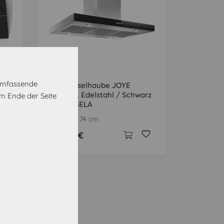
A
 umfassende
BK,
ELICA Inselhaube JOYE
INSEL-A, Edelstahl / Schwarz
m Ende der Seite
JOYEINSELA
90 x 60 x 74 cm
561,00 €