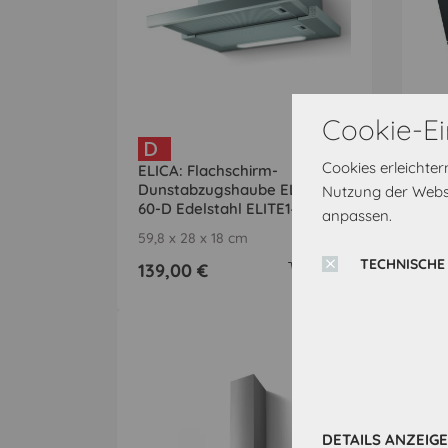
Cookie-Ei
D
B
Cookies erleichte
ELICA: Flachschirm-
EL
Dunstabzugshaube ELITE 14
600
Nutzung der Websi
60-D Edelstahl ELITE1460D
WI
anpassen.
59,8 x 28 x 18 cm
59,8
TECHNISCHE
139,00 €
28
DETAILS ANZEIG