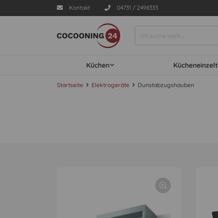
Kontakt
04731 / 2498333
Küchen
Kücheneinzelt
Startseite
Elektrogeräte
Dunstabzugshauben