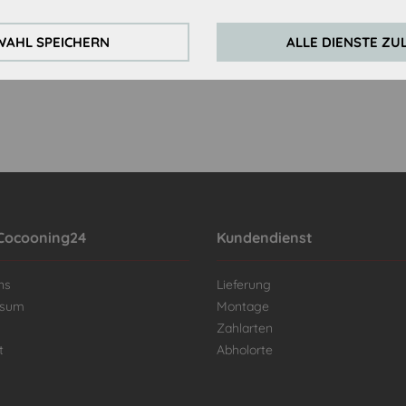
AHL SPEICHERN
ALLE DIENSTE ZU
Cocooning24
Kundendienst
ns
Lieferung
ssum
Montage
Zahlarten
t
Abholorte