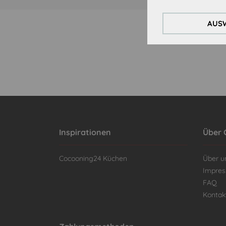
AUSW
Inspirationen
Über 
Cocooning24 Küchen
Über u
Impre
FAQ
Kontak