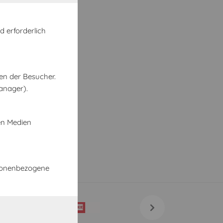
d erforderlich
en der Besucher.
anager).
en Medien
rsonenbezogene