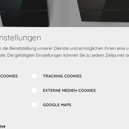
nstellungen
B
rn die Bereitstellung unserer Dienste und ermöglichen Ihnen eine
ICA Wandhaube WISE60BK,
ELICA Wandhaube WISE90
 mm breit, schwarz
900 mm breit, schwarz
te. Die getätigten Einstellungen können Sie zu jedem Zeitpunkt a
SE60BK
WISE90BK
 x 32,6 x 77,5 cm
89,8 x 32,6 x 77,5 cm
 COOKIES
TRACKING COOKIES
7,00 €
317,00 €
EXTERNE MEDIEN-COOKIES
GOOGLE MAPS
EN