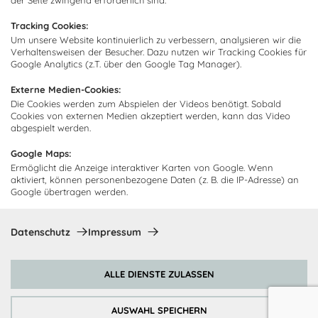
der Seite zwingend erforderlich sind.
Kundendienst
Impressum
Tracking Cookies:
Lieferung
Um unsere Website kontinuierlich zu verbessern, analysieren wir die
FAQ
Newsletter abonnieren
Verhaltensweisen der Besucher. Dazu nutzen wir Tracking Cookies für
Montage
Kontakt
Google Analytics (z.T. über den Google Tag Manager).
Abonnieren Sie unseren
Zahlarten
Externe Medien-Cookies:
Newsletter und empfangen Sie
Abholorte
Die Cookies werden zum Abspielen der Videos benötigt. Sobald
Neuigkeiten und Angebote
Cookies von externen Medien akzeptiert werden, kann das Video
abgespielt werden.
Google Maps:
Ermöglicht die Anzeige interaktiver Karten von Google. Wenn
Ich bin damit einverstanden, dass Cocooning24 mich regelmäßig
aktiviert, können personenbezogene Daten (z. B. die IP-Adresse) an
per E-Mail-Newsletter über seine Angebote informiert.
Google übertragen werden.
Diese Einwilligung kann jederzeit widerrufen werden. Einzelheiten
sind in der
Datenschutzrichtlinie
zu finden.
Datenschutz
Impressum
Abonnieren
ALLE DIENSTE ZULASSEN
Zahlungsmethoden
AUSWAHL SPEICHERN