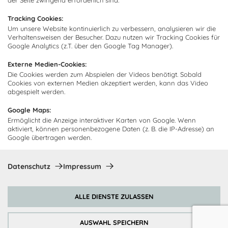
der Seite zwingend erforderlich sind.
Kundendienst
Impressum
Tracking Cookies:
Lieferung
Um unsere Website kontinuierlich zu verbessern, analysieren wir die
FAQ
Newsletter abonnieren
Verhaltensweisen der Besucher. Dazu nutzen wir Tracking Cookies für
Montage
Kontakt
Google Analytics (z.T. über den Google Tag Manager).
Abonnieren Sie unseren
Zahlarten
Externe Medien-Cookies:
Newsletter und empfangen Sie
Abholorte
Die Cookies werden zum Abspielen der Videos benötigt. Sobald
Neuigkeiten und Angebote
Cookies von externen Medien akzeptiert werden, kann das Video
abgespielt werden.
Google Maps:
Ermöglicht die Anzeige interaktiver Karten von Google. Wenn
Ich bin damit einverstanden, dass Cocooning24 mich regelmäßig
aktiviert, können personenbezogene Daten (z. B. die IP-Adresse) an
per E-Mail-Newsletter über seine Angebote informiert.
Google übertragen werden.
Diese Einwilligung kann jederzeit widerrufen werden. Einzelheiten
sind in der
Datenschutzrichtlinie
zu finden.
Datenschutz
Impressum
Abonnieren
ALLE DIENSTE ZULASSEN
Zahlungsmethoden
AUSWAHL SPEICHERN