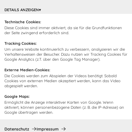
Cocooning24 Küchen
Über Cocooning24
DETAILS ANZEIGEN
Technische Cookies:
Über uns
Kundendienst
Diese Cookies sind immer aktiviert, da sie für die Grundfunktionen
Impressum
der Seite zwingend erforderlich sind.
Lieferung
FAQ
Newsletter abonnieren
Tracking Cookies:
Montage
Kontakt
Um unsere Website kontinuierlich zu verbessern, analysieren wir die
Verhaltensweisen der Besucher. Dazu nutzen wir Tracking Cookies für
Abonnieren Sie unseren
Zahlarten
Google Analytics (z.T. über den Google Tag Manager).
Newsletter und empfangen Sie
Abholorte
Neuigkeiten und Angebote
Externe Medien-Cookies:
Die Cookies werden zum Abspielen der Videos benötigt. Sobald
Cookies von externen Medien akzeptiert werden, kann das Video
abgespielt werden.
Ich bin damit einverstanden, dass Cocooning24 mich regelmäßig
Google Maps:
per E-Mail-Newsletter über seine Angebote informiert.
Ermöglicht die Anzeige interaktiver Karten von Google. Wenn
aktiviert, können personenbezogene Daten (z. B. die IP-Adresse) an
Diese Einwilligung kann jederzeit widerrufen werden. Einzelheiten
Google übertragen werden.
sind in der
Datenschutzrichtlinie
zu finden.
Abonnieren
Datenschutz
Impressum