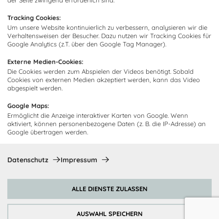
der Seite zwingend erforderlich sind.
Kundendienst
Impressum
Tracking Cookies:
Lieferung
Um unsere Website kontinuierlich zu verbessern, analysieren wir die
FAQ
Newsletter abonnieren
Verhaltensweisen der Besucher. Dazu nutzen wir Tracking Cookies für
Montage
Kontakt
Google Analytics (z.T. über den Google Tag Manager).
Abonnieren Sie unseren
Zahlarten
Externe Medien-Cookies:
Newsletter und empfangen Sie
Abholorte
Die Cookies werden zum Abspielen der Videos benötigt. Sobald
Neuigkeiten und Angebote
Cookies von externen Medien akzeptiert werden, kann das Video
abgespielt werden.
Google Maps:
Ermöglicht die Anzeige interaktiver Karten von Google. Wenn
Ich bin damit einverstanden, dass Cocooning24 mich regelmäßig
aktiviert, können personenbezogene Daten (z. B. die IP-Adresse) an
per E-Mail-Newsletter über seine Angebote informiert.
Google übertragen werden.
Diese Einwilligung kann jederzeit widerrufen werden. Einzelheiten
sind in der
Datenschutzrichtlinie
zu finden.
Datenschutz
Impressum
Abonnieren
ALLE DIENSTE ZULASSEN
Zahlungsmethoden
AUSWAHL SPEICHERN