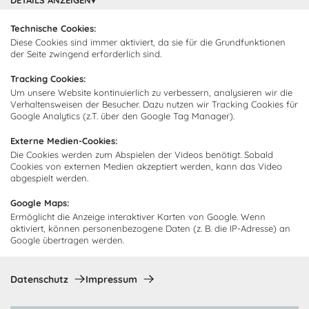
DETAILS ANZEIGEN
Montage
Kontakt
Abonnieren Sie unseren
Zahlarten
Technische Cookies:
Newsletter und empfangen Sie
Diese Cookies sind immer aktiviert, da sie für die Grundfunktionen
Abholorte
Neuigkeiten und Angebote
der Seite zwingend erforderlich sind.
Tracking Cookies:
Um unsere Website kontinuierlich zu verbessern, analysieren wir die
Verhaltensweisen der Besucher. Dazu nutzen wir Tracking Cookies für
Ich bin damit einverstanden, dass Cocooning24 mich regelmäßig
Google Analytics (z.T. über den Google Tag Manager).
per E-Mail-Newsletter über seine Angebote informiert.
Externe Medien-Cookies:
Diese Einwilligung kann jederzeit widerrufen werden. Einzelheiten
Die Cookies werden zum Abspielen der Videos benötigt. Sobald
sind in der
Datenschutzrichtlinie
zu finden.
Cookies von externen Medien akzeptiert werden, kann das Video
abgespielt werden.
Abonnieren
Google Maps:
Ermöglicht die Anzeige interaktiver Karten von Google. Wenn
Zahlungsmethoden
aktiviert, können personenbezogene Daten (z. B. die IP-Adresse) an
Google übertragen werden.
Datenschutz
Impressum