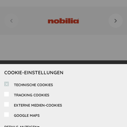
COOKIE-EINSTELLUNGEN
Inspirationen
TECHNISCHE COOKIES
Cocooning24 Küchen
Über Cocooning24
TRACKING COOKIES
Über uns
EXTERNE MEDIEN-COOKIES
Kundendienst
Impressum
GOOGLE MAPS
Lieferung
FAQ
Newsletter abonnieren