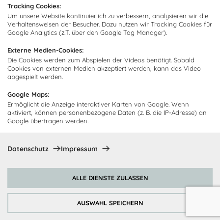
Neuigkeiten und Angebote
Tracking Cookies:
Um unsere Website kontinuierlich zu verbessern, analysieren wir die
Verhaltensweisen der Besucher. Dazu nutzen wir Tracking Cookies für
Google Analytics (z.T. über den Google Tag Manager).
Ich bin damit einverstanden, dass Cocooning24 mich regelmäßig
Externe Medien-Cookies:
per E-Mail-Newsletter über seine Angebote informiert.
Die Cookies werden zum Abspielen der Videos benötigt. Sobald
Cookies von externen Medien akzeptiert werden, kann das Video
Diese Einwilligung kann jederzeit widerrufen werden. Einzelheiten
sind in der
Datenschutzrichtlinie
zu finden.
abgespielt werden.
Abonnieren
Google Maps:
Ermöglicht die Anzeige interaktiver Karten von Google. Wenn
aktiviert, können personenbezogene Daten (z. B. die IP-Adresse) an
Google übertragen werden.
Zahlungsmethoden
Datenschutz
Impressum
ALLE DIENSTE ZULASSEN
AUSWAHL SPEICHERN