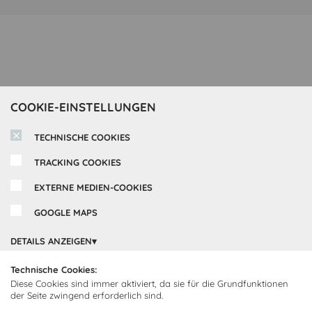
COOKIE-EINSTELLUNGEN
Inspirationen
TECHNISCHE COOKIES
TRACKING COOKIES
Cocooning24 Küchen
Über Cocooning24
EXTERNE MEDIEN-COOKIES
Über uns
Kundendienst
GOOGLE MAPS
Impressum
DETAILS ANZEIGEN
Lieferung
FAQ
Newsletter abonnieren
Montage
Kontakt
Technische Cookies:
Diese Cookies sind immer aktiviert, da sie für die Grundfunktionen
Abonnieren Sie unseren
Zahlarten
der Seite zwingend erforderlich sind.
Newsletter und empfangen Sie
Abholorte