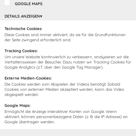
GOOGLE MAPS
Cocooning24 Küchen
Über Cocooning24
DETAILS ANZEIGEN
Über uns
Technische Cookies:
Kundendienst
Diese Cookies sind immer aktiviert, da sie für die Grundfunktionen
Impressum
der Seite zwingend erforderlich sind.
Lieferung
FAQ
Newsletter abonnieren
Tracking Cookies:
Montage
Kontakt
Um unsere Website kontinuierlich zu verbessern, analysieren wir die
Verhaltensweisen der Besucher. Dazu nutzen wir Tracking Cookies für
Abonnieren Sie unseren
Zahlarten
Google Analytics (z.T. über den Google Tag Manager).
Newsletter und empfangen Sie
Abholorte
Neuigkeiten und Angebote
Externe Medien-Cookies:
Die Cookies werden zum Abspielen der Videos benötigt. Sobald
Cookies von externen Medien akzeptiert werden, kann das Video
abgespielt werden.
Ich bin damit einverstanden, dass Cocooning24 mich regelmäßig
Google Maps:
per E-Mail-Newsletter über seine Angebote informiert.
Ermöglicht die Anzeige interaktiver Karten von Google. Wenn
Diese Einwilligung kann jederzeit widerrufen werden. Einzelheiten
aktiviert, können personenbezogene Daten (z. B. die IP-Adresse) an
sind in der
Datenschutzrichtlinie
zu finden.
Google übertragen werden.
Abonnieren