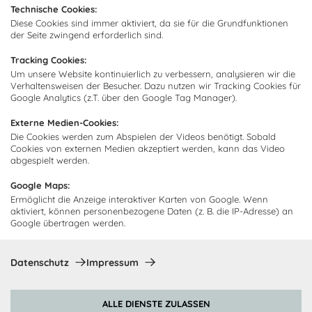
Technische Cookies:
Abonnieren Sie unseren
Zahlarten
Diese Cookies sind immer aktiviert, da sie für die Grundfunktionen
Newsletter und empfangen Sie
Abholorte
der Seite zwingend erforderlich sind.
Neuigkeiten und Angebote
Tracking Cookies:
Um unsere Website kontinuierlich zu verbessern, analysieren wir die
Verhaltensweisen der Besucher. Dazu nutzen wir Tracking Cookies für
Google Analytics (z.T. über den Google Tag Manager).
Ich bin damit einverstanden, dass Cocooning24 mich regelmäßig
per E-Mail-Newsletter über seine Angebote informiert.
Externe Medien-Cookies:
Diese Einwilligung kann jederzeit widerrufen werden. Einzelheiten
Die Cookies werden zum Abspielen der Videos benötigt. Sobald
sind in der
Datenschutzrichtlinie
zu finden.
Cookies von externen Medien akzeptiert werden, kann das Video
abgespielt werden.
Abonnieren
Google Maps:
Ermöglicht die Anzeige interaktiver Karten von Google. Wenn
aktiviert, können personenbezogene Daten (z. B. die IP-Adresse) an
Zahlungsmethoden
Google übertragen werden.
Datenschutz
Impressum
ALLE DIENSTE ZULASSEN