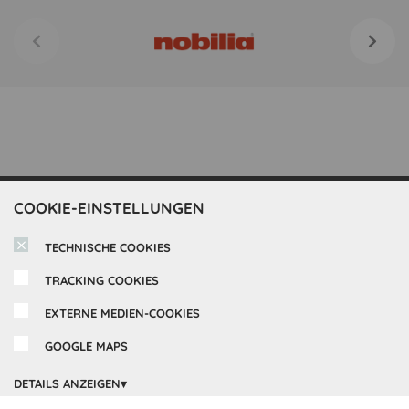
COOKIE-EINSTELLUNGEN
Inspirationen
TECHNISCHE COOKIES
Cocooning24 Küchen
Über Cocooning24
TRACKING COOKIES
EXTERNE MEDIEN-COOKIES
Über uns
Kundendienst
Impressum
GOOGLE MAPS
Lieferung
FAQ
Newsletter abonnieren
DETAILS ANZEIGEN
Montage
Kontakt