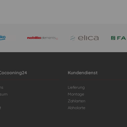
Cocooning24
Kundendienst
ns
Lieferung
ssum
Montage
Zahlarten
t
Abholorte