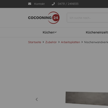
Kontakt
04731 / 2498333
Küchen
Kücheneinzelt
Startseite
Zubehör
Arbeitsplatten
Nischenwandverk