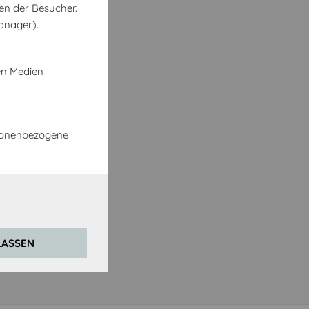
en der Besucher.
anager).
en Medien
rsonenbezogene
LASSEN