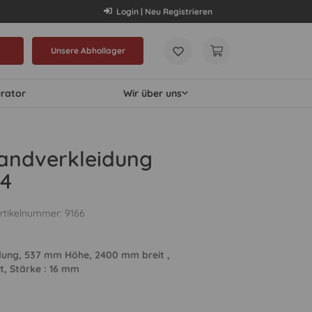
Login | Neu Registrieren
Unsere Abhollager
urator
Wir über uns
andverkleidung
4
rtikelnummer:
9166
ung, 537 mm Höhe, 2400 mm breit ,
t, Stärke : 16 mm