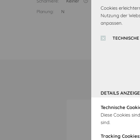
Scharniere:
Keiner
Cookies erleichte
Planung:
N
Nutzung der Websi
anpassen.
TECHNISCHE
DETAILS ANZEIG
Technische Cooki
Diese Cookies sind
sind.
Tracking Cookies