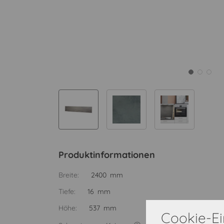
Produktinformationen
Breite:
2400 mm
Tiefe:
16 mm
Höhe:
537 mm
Cookie-Ei