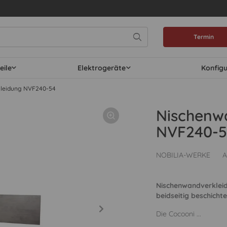
Termin
eile
Elektrogeräte
Konfig
leidung NVF240-54
Nischenw
NVF240-5
NOBILIA-WERKE
A
Nischenwandverkleid
beidseitig beschichte
Die Cocooni ...