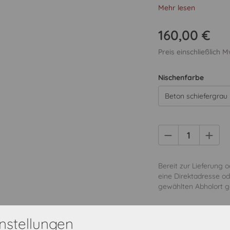
Mehr lesen
160,00 €
Preis einschließlich 
Nischenfarbe
Beton schiefergrau
Bereit zur Lieferung 
eine Direktadresse od
gewählten Abholort ge
In den Warenk
nstellungen