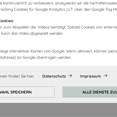
kontinuierlich zu verbessern, analysieren wir die Verhaltensweis
racking Cookies für Google Analytics (z.T. über den Google Tag M
ookies:
n zum Abspielen der Videos benötigt. Sobald Cookies von extern
WAPN-Zubehörbeutel WAPN-
, kann das Video abgespielt werden.
Z
zeige interaktiver Karten von Google. Wenn aktiviert, können pe
IP-Adresse) an Google übertragen werden.
Farben
nen finden Sie hier:
Datenschutz
Impressum
12,00 €
AHL SPEICHERN
ALLE DIENSTE ZU