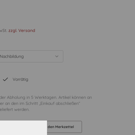
MwSt.
zzgl. Versand
 Nachbildung
Vorrätig
oder Abholung in 5 Werktagen. Artikel können an
er an den im Schritt „Einkauf abschließen“
liefert werden.
orb legen
Auf den Merkzettel