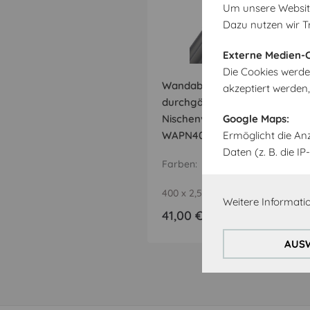
Um unsere Website 
Dazu nutzen wir T
Externe Medien-C
Die Cookies werde
Wandabschlussprofil für
akzeptiert werden
durchgängige Planung mit
Nischenverkleidungen
Google Maps:
WAPN400
Ermöglicht die An
Daten (z. B. die 
Farben
400 x 2,5 x 2,5 cm
Weitere Informatio
41,00 €
AUSW