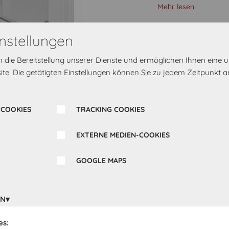
Mehr lesen
513,00 €
nstellungen
Preis einschließlich 
rn die Bereitstellung unserer Dienste und ermöglichen Ihnen eine
te. Die getätigten Einstellungen können Sie zu jedem Zeitpunkt a
Türanschlag
Rechts
 COOKIES
TRACKING COOKIES
EXTERNE MEDIEN-COOKIES
GOOGLE MAPS
Bereit zur Lieferung 
eine Direktadresse od
EN
gewählten Abholort ge
es: