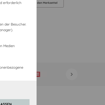
d erforderlich
orb legen
Auf den Merkzettel
en der Besucher.
anager).
en Medien
rsonenbezogene
LASSEN