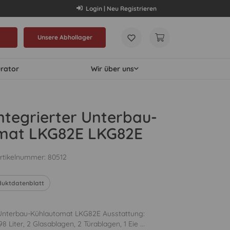
Login | Neu Registrieren
Unsere Abhollager
urator
Wir über uns
tegrierter Unterbau-
mat LKG82E LKG82E
rtikelnummer:
80512
duktdatenblatt
 Unterbau-Kühlautomat LKG82E Ausstattung:
98 Liter, 2 Glasablagen, 2 Türablagen, 1 Eie ...