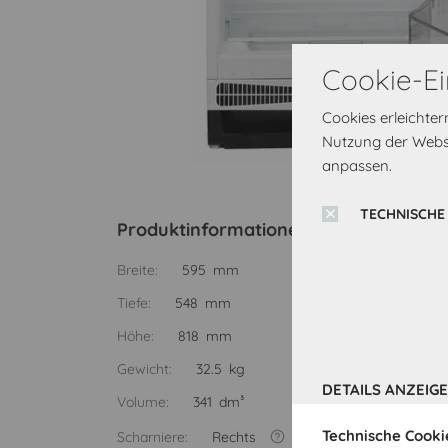
Cookie-Ei
Cookies erleichte
Nutzung der Websi
anpassen.
TECHNISCHE
Produktinformationen
Breite:
595 mm
Tiefe:
548 mm
Höhe:
818 mm
Gewicht:
32.5 kg
DETAILS ANZEIG
Volume:
341 dm³
Technische Cooki
Scharniere:
Rechts