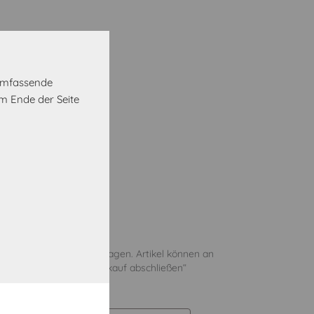
MwSt.
zzgl. Versand
 umfassende
m Ende der Seite
Vorrätig
oder Abholung in 5 Werktagen. Artikel können an
er an den im Schritt „Einkauf abschließen“
liefert werden.