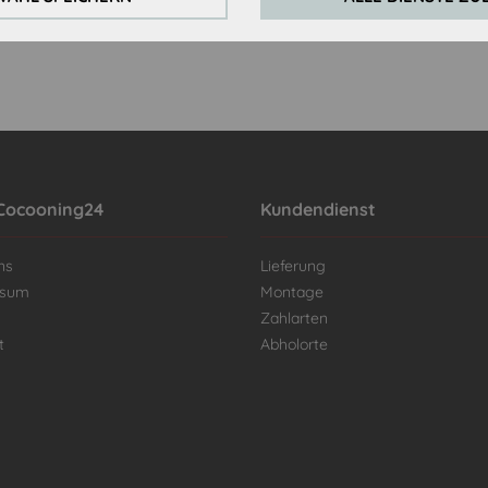
Cocooning24
Kundendienst
ns
Lieferung
ssum
Montage
Zahlarten
t
Abholorte