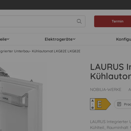
Termin
eile
Elektrogeräte
Konfig
grierter Unterbau- Kühlautomat LKG82E LKG82E
LAURUS In
Kühlauto
NOBILIA-WERKE
A
E
A
Pro
↑
G
LAURUS Integrierter
Kühlteil:, Rauminhalt: 