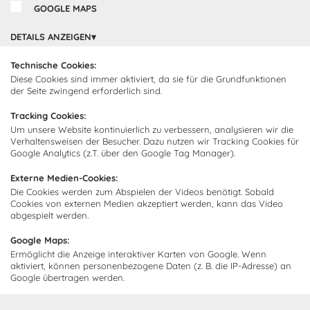
GOOGLE MAPS
Cocooning24 Küchen
Über Cocooning24
DETAILS ANZEIGEN
Über uns
Technische Cookies:
Kundendienst
Diese Cookies sind immer aktiviert, da sie für die Grundfunktionen
Impressum
der Seite zwingend erforderlich sind.
Lieferung
FAQ
Newsletter abonnieren
Tracking Cookies:
Montage
Kontakt
Um unsere Website kontinuierlich zu verbessern, analysieren wir die
Verhaltensweisen der Besucher. Dazu nutzen wir Tracking Cookies für
Abonnieren Sie unseren
Zahlarten
Google Analytics (z.T. über den Google Tag Manager).
Newsletter und empfangen Sie
Abholorte
Neuigkeiten und Angebote
Externe Medien-Cookies:
Die Cookies werden zum Abspielen der Videos benötigt. Sobald
Cookies von externen Medien akzeptiert werden, kann das Video
abgespielt werden.
Ich bin damit einverstanden, dass Cocooning24 mich regelmäßig
Google Maps:
per E-Mail-Newsletter über seine Angebote informiert.
Ermöglicht die Anzeige interaktiver Karten von Google. Wenn
Diese Einwilligung kann jederzeit widerrufen werden. Einzelheiten
aktiviert, können personenbezogene Daten (z. B. die IP-Adresse) an
sind in der
Datenschutzrichtlinie
zu finden.
Google übertragen werden.
Abonnieren