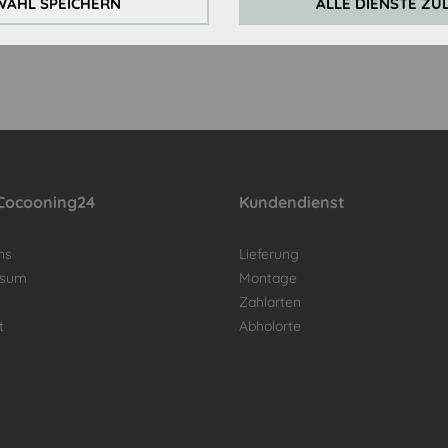
AHL SPEICHERN
ALLE DIENSTE ZU
Cocooning24
Kundendienst
ns
Lieferung
ssum
Montage
Zahlarten
t
Abholorte