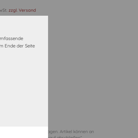
MwSt.
zzgl. Versand
etallgriff Alpinweiß
 umfassende
m Ende der Seite
Vorrätig
oder Abholung in 5 Werktagen. Artikel können an
er an den im Schritt „Einkauf abschließen“