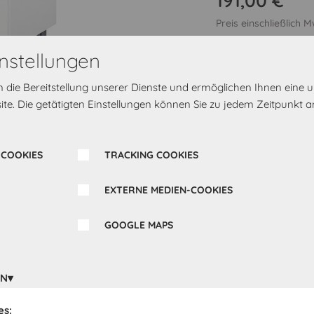
191,00 €
Preis einschließlich 
nstellungen
Griff-Kombination
M
rn die Bereitstellung unserer Dienste und ermöglichen Ihnen eine
te. Die getätigten Einstellungen können Sie zu jedem Zeitpunkt a
Türanschlag
Rechts
 COOKIES
TRACKING COOKIES
EXTERNE MEDIEN-COOKIES
GOOGLE MAPS
EN
Bereit zur Lieferung 
es:
eine Direktadresse od