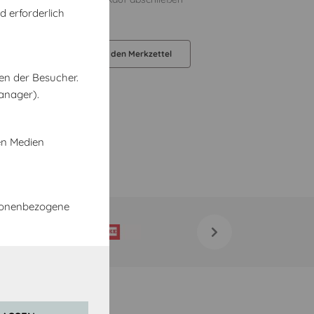
d erforderlich
liefert werden.
orb legen
Auf den Merkzettel
en der Besucher.
anager).
en Medien
rsonenbezogene