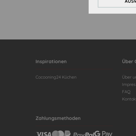
AUSW
Inspirationen
Über 
Cocooning24 Küchen
Über u
Impre
FAQ
Kontak
Zahlungsmethoden