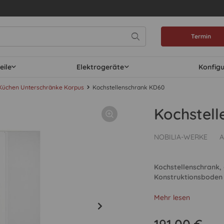
Termin
eile
Elektrogeräte
Konfig
Küchen Unterschränke Korpus
Kochstellenschrank KD60
Kochstel
NOBILIA-WERKE
A
Kochstellenschrank, 
Konstruktionsboden z
Mehr lesen