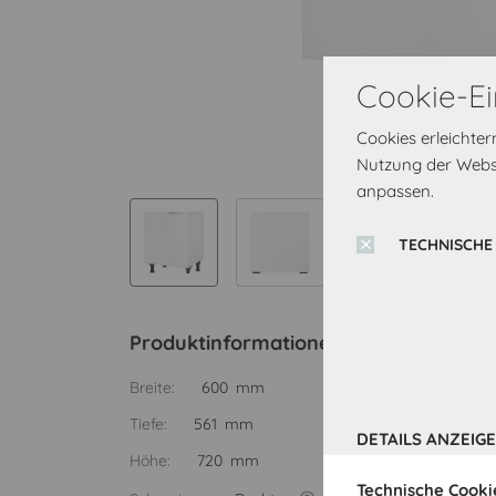
Cookie-Ei
Cookies erleichte
Nutzung der Websi
anpassen.
TECHNISCHE
Produktinformationen
Breite:
600 mm
Tiefe:
561 mm
DETAILS ANZEIG
Höhe:
720 mm
Technische Cooki