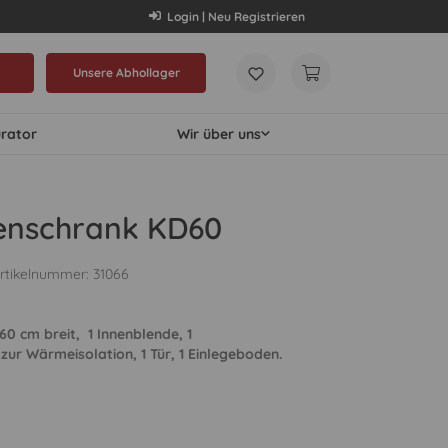
Login | Neu Registrieren
Unsere Abhollager
urator
Wir über uns
lenschrank KD60
rtikelnummer:
31066
60 cm breit, 1 Innenblende, 1
ur Wärmeisolation, 1 Tür, 1 Einlegeboden.