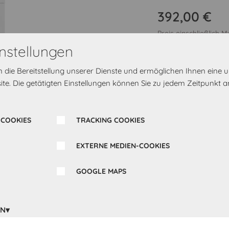
392,00 €
Preis einschließlich 
nstellungen
Griff-Kombination
M
rn die Bereitstellung unserer Dienste und ermöglichen Ihnen eine
te. Die getätigten Einstellungen können Sie zu jedem Zeitpunkt a
 COOKIES
TRACKING COOKIES
Türanschlag
Links
EXTERNE MEDIEN-COOKIES
GOOGLE MAPS
EN