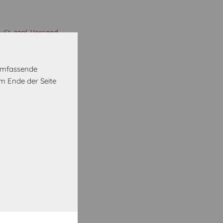
MwSt.
zzgl. Versand
etallgriff schwarz
 umfassende
m Ende der Seite
Vorrätig