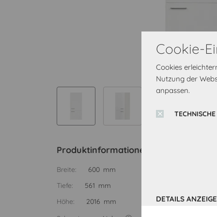
Cookie-Ei
Cookies erleichte
Nutzung der Websi
anpassen.
TECHNISCHE
Produktinformationen
Breite:
600 mm
Tiefe:
561 mm
DETAILS ANZEIG
Höhe:
2016 mm