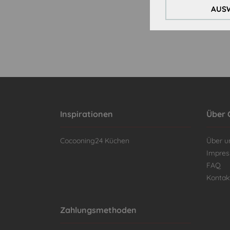
AUSW
Inspirationen
Über 
Cocooning24 Küchen
Über u
Impre
FAQ
Kontak
Zahlungsmethoden