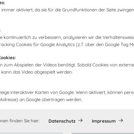
es:
Bereit zur Lieferung 
eine Direktadresse od
 immer aktiviert, da sie für die Grundfunktionen der Seite zwingen
gewählten Abholort ge
:
In den Warenk
kontinuierlich zu verbessern, analysieren wir die Verhaltensweis
racking Cookies für Google Analytics (z.T. über den Google Tag M
ookies:
n zum Abspielen der Videos benötigt. Sobald Cookies von extern
, kann das Video abgespielt werden.
zeige interaktiver Karten von Google. Wenn aktiviert, können pe
IP-Adresse) an Google übertragen werden.
nen finden Sie hier:
Datenschutz
Impressum