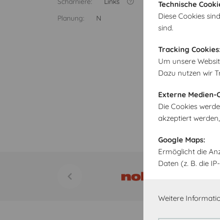
Scharniere:
Links
Technische Cooki
Diese Cookies sind
Planung:
N
sind.
Tracking Cookies
Um unsere Website 
Dazu nutzen wir T
Externe Medien-C
Die Cookies werde
akzeptiert werden
Google Maps:
Ermöglicht die An
Daten (z. B. die 
Weitere Informatio