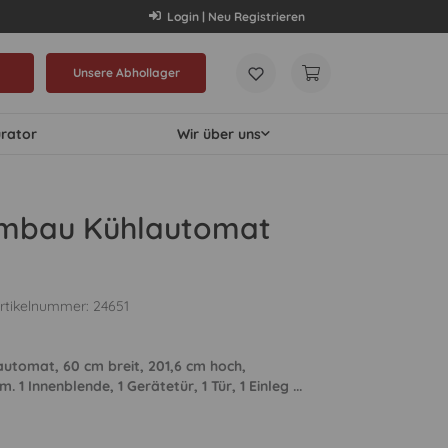
Login | Neu Registrieren
Unsere Abhollager
urator
Wir über uns
mbau Kühlautomat
rtikelnummer:
24651
tomat, 60 cm breit, 201,6 cm hoch,
 1 Innenblende, 1 Gerätetür, 1 Tür, 1 Einleg ...