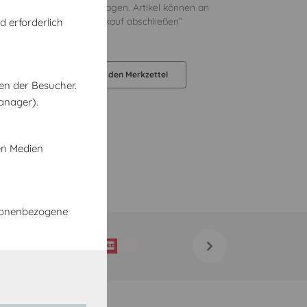
oder Abholung in 5 Werktagen. Artikel können an
er an den im Schritt „Einkauf abschließen“
d erforderlich
liefert werden.
orb legen
Auf den Merkzettel
en der Besucher.
anager).
en Medien
rsonenbezogene