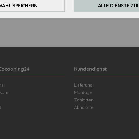
AHL SPEICHERN
ALLE DIENSTE ZU
Cocooning24
Kundendienst
ns
Lieferung
ssum
Montage
Zahlarten
t
Abholorte