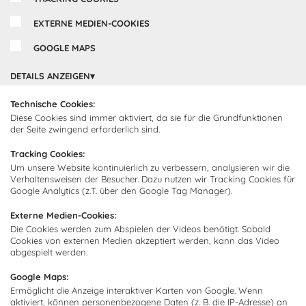
Kundendienst
Impressum
EXTERNE MEDIEN-COOKIES
Lieferung
FAQ
Newsletter abonnieren
GOOGLE MAPS
Montage
Kontakt
DETAILS ANZEIGEN
Abonnieren Sie unseren
Zahlarten
Newsletter und empfangen Sie
Abholorte
Neuigkeiten und Angebote
Technische Cookies:
Diese Cookies sind immer aktiviert, da sie für die Grundfunktionen
der Seite zwingend erforderlich sind.
Tracking Cookies:
Ich bin damit einverstanden, dass Cocooning24 mich regelmäßig
Um unsere Website kontinuierlich zu verbessern, analysieren wir die
per E-Mail-Newsletter über seine Angebote informiert.
Verhaltensweisen der Besucher. Dazu nutzen wir Tracking Cookies für
Google Analytics (z.T. über den Google Tag Manager).
Diese Einwilligung kann jederzeit widerrufen werden. Einzelheiten
sind in der
Datenschutzrichtlinie
zu finden.
Externe Medien-Cookies:
Die Cookies werden zum Abspielen der Videos benötigt. Sobald
Abonnieren
Cookies von externen Medien akzeptiert werden, kann das Video
abgespielt werden.
Google Maps:
Zahlungsmethoden
Ermöglicht die Anzeige interaktiver Karten von Google. Wenn
aktiviert, können personenbezogene Daten (z. B. die IP-Adresse) an