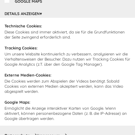
GOOGLE MAPS
Cocooning24 Küchen
Über Cocooning24
DETAILS ANZEIGEN
Über uns
Technische Cookies:
Kundendienst
Diese Cookies sind immer aktiviert, da sie für die Grundfunktionen
Impressum
der Seite zwingend erforderlich sind.
Lieferung
FAQ
Newsletter abonnieren
Tracking Cookies:
Montage
Kontakt
Um unsere Website kontinuierlich zu verbessern, analysieren wir die
Verhaltensweisen der Besucher. Dazu nutzen wir Tracking Cookies für
Abonnieren Sie unseren
Zahlarten
Google Analytics (z.T. über den Google Tag Manager).
Newsletter und empfangen Sie
Abholorte
Neuigkeiten und Angebote
Externe Medien-Cookies:
Die Cookies werden zum Abspielen der Videos benötigt. Sobald
Cookies von externen Medien akzeptiert werden, kann das Video
abgespielt werden.
Ich bin damit einverstanden, dass Cocooning24 mich regelmäßig
Google Maps:
per E-Mail-Newsletter über seine Angebote informiert.
Ermöglicht die Anzeige interaktiver Karten von Google. Wenn
aktiviert, können personenbezogene Daten (z. B. die IP-Adresse) an
Diese Einwilligung kann jederzeit widerrufen werden. Einzelheiten
sind in der
Datenschutzrichtlinie
zu finden.
Google übertragen werden.
Abonnieren