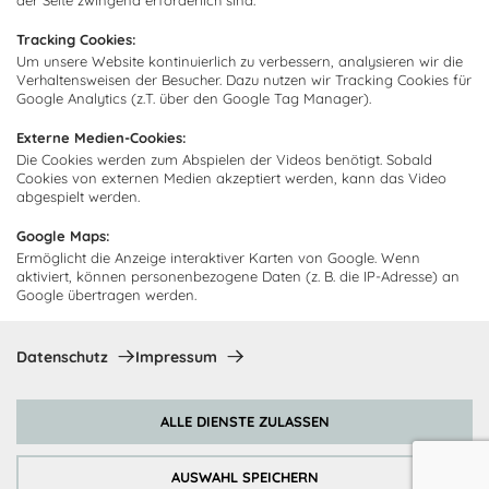
der Seite zwingend erforderlich sind.
Kundendienst
Impressum
Tracking Cookies:
Lieferung
Um unsere Website kontinuierlich zu verbessern, analysieren wir die
FAQ
Newsletter abonnieren
Verhaltensweisen der Besucher. Dazu nutzen wir Tracking Cookies für
Montage
Kontakt
Google Analytics (z.T. über den Google Tag Manager).
Abonnieren Sie unseren
Zahlarten
Externe Medien-Cookies:
Newsletter und empfangen Sie
Abholorte
Die Cookies werden zum Abspielen der Videos benötigt. Sobald
Neuigkeiten und Angebote
Cookies von externen Medien akzeptiert werden, kann das Video
abgespielt werden.
Google Maps:
Ermöglicht die Anzeige interaktiver Karten von Google. Wenn
Ich bin damit einverstanden, dass Cocooning24 mich regelmäßig
aktiviert, können personenbezogene Daten (z. B. die IP-Adresse) an
per E-Mail-Newsletter über seine Angebote informiert.
Google übertragen werden.
Diese Einwilligung kann jederzeit widerrufen werden. Einzelheiten
sind in der
Datenschutzrichtlinie
zu finden.
Datenschutz
Impressum
Abonnieren
ALLE DIENSTE ZULASSEN
Zahlungsmethoden
AUSWAHL SPEICHERN