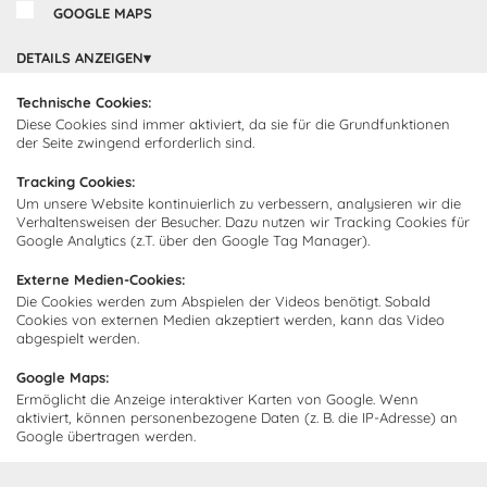
GOOGLE MAPS
Cocooning24 Küchen
Über Cocooning24
DETAILS ANZEIGEN
Über uns
Technische Cookies:
Kundendienst
Diese Cookies sind immer aktiviert, da sie für die Grundfunktionen
Impressum
der Seite zwingend erforderlich sind.
Lieferung
FAQ
Newsletter abonnieren
Tracking Cookies:
Montage
Kontakt
Um unsere Website kontinuierlich zu verbessern, analysieren wir die
Verhaltensweisen der Besucher. Dazu nutzen wir Tracking Cookies für
Abonnieren Sie unseren
Zahlarten
Google Analytics (z.T. über den Google Tag Manager).
Newsletter und empfangen Sie
Abholorte
Neuigkeiten und Angebote
Externe Medien-Cookies:
Die Cookies werden zum Abspielen der Videos benötigt. Sobald
Cookies von externen Medien akzeptiert werden, kann das Video
abgespielt werden.
Ich bin damit einverstanden, dass Cocooning24 mich regelmäßig
Google Maps:
per E-Mail-Newsletter über seine Angebote informiert.
Ermöglicht die Anzeige interaktiver Karten von Google. Wenn
Diese Einwilligung kann jederzeit widerrufen werden. Einzelheiten
aktiviert, können personenbezogene Daten (z. B. die IP-Adresse) an
sind in der
Datenschutzrichtlinie
zu finden.
Google übertragen werden.
Abonnieren