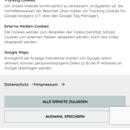
Tracking Cookies:
Impressum
Um unsere Website kontinuierlich zu verbessern, analysieren wir die
Lieferung
FAQ
Verhaltensweisen der Besucher. Dazu nutzen wir Tracking Cookies für
Newsletter abonnieren
Google Analytics (z.T. über den Google Tag Manager).
Montage
Kontakt
Abonnieren Sie unseren
Externe Medien-Cookies:
Zahlarten
Newsletter und empfangen Sie
Die Cookies werden zum Abspielen der Videos benötigt. Sobald
Abholorte
Cookies von externen Medien akzeptiert werden, kann das Video
Neuigkeiten und Angebote
abgespielt werden.
Google Maps:
Ermöglicht die Anzeige interaktiver Karten von Google. Wenn
aktiviert, können personenbezogene Daten (z. B. die IP-Adresse) an
Ich bin damit einverstanden, dass Cocooning24 mich regelmäßig
Google übertragen werden.
per E-Mail-Newsletter über seine Angebote informiert.
Diese Einwilligung kann jederzeit widerrufen werden. Einzelheiten
sind in der
Datenschutzrichtlinie
zu finden.
Datenschutz
Impressum
Abonnieren
ALLE DIENSTE ZULASSEN
Zahlungsmethoden
AUSWAHL SPEICHERN