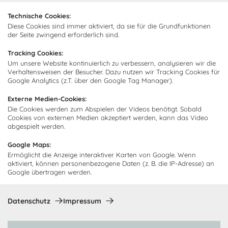
Kontakt
Abonnieren Sie unseren
Zahlarten
Technische Cookies:
Newsletter und empfangen Sie
Diese Cookies sind immer aktiviert, da sie für die Grundfunktionen
Abholorte
Neuigkeiten und Angebote
der Seite zwingend erforderlich sind.
Tracking Cookies:
Um unsere Website kontinuierlich zu verbessern, analysieren wir die
Verhaltensweisen der Besucher. Dazu nutzen wir Tracking Cookies für
Google Analytics (z.T. über den Google Tag Manager).
Ich bin damit einverstanden, dass Cocooning24 mich regelmäßig
per E-Mail-Newsletter über seine Angebote informiert.
Externe Medien-Cookies:
Diese Einwilligung kann jederzeit widerrufen werden. Einzelheiten
Die Cookies werden zum Abspielen der Videos benötigt. Sobald
sind in der
Datenschutzrichtlinie
zu finden.
Cookies von externen Medien akzeptiert werden, kann das Video
abgespielt werden.
Abonnieren
Google Maps:
Ermöglicht die Anzeige interaktiver Karten von Google. Wenn
aktiviert, können personenbezogene Daten (z. B. die IP-Adresse) an
Zahlungsmethoden
Google übertragen werden.
Datenschutz
Impressum