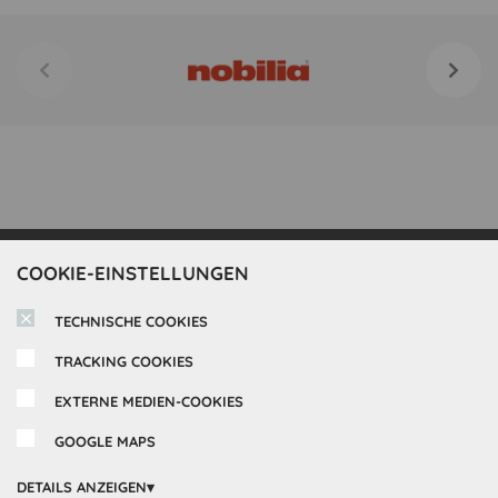
COOKIE-EINSTELLUNGEN
Inspirationen
TECHNISCHE COOKIES
Cocooning24 Küchen
Über Cocooning24
TRACKING COOKIES
Über uns
EXTERNE MEDIEN-COOKIES
Kundendienst
Impressum
GOOGLE MAPS
Lieferung
FAQ
Newsletter abonnieren
DETAILS ANZEIGEN
Montage