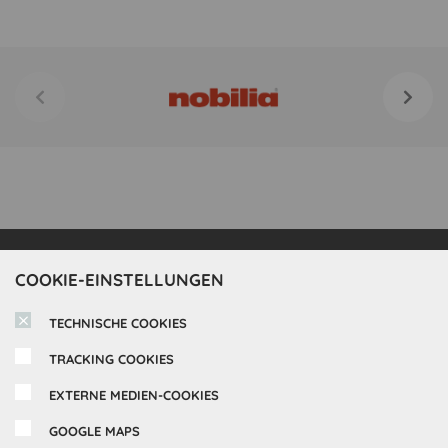
COOKIE-EINSTELLUNGEN
Inspirationen
TECHNISCHE COOKIES
Cocooning24 Küchen
Über Cocooning24
TRACKING COOKIES
Über uns
Kundendienst
EXTERNE MEDIEN-COOKIES
Impressum
GOOGLE MAPS
Lieferung
FAQ