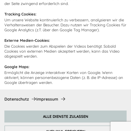
Über uns
der Seite zwingend erforderlich sind.
Kundendienst
Impressum
Tracking Cookies:
Lieferung
FAQ
Um unsere Website kontinuierlich zu verbessern, analysieren wir die
Newsletter abonnieren
Verhaltensweisen der Besucher. Dazu nutzen wir Tracking Cookies für
Montage
Kontakt
Google Analytics (z.T. über den Google Tag Manager).
Abonnieren Sie unseren
Zahlarten
Externe Medien-Cookies:
Newsletter und empfangen Sie
Abholorte
Die Cookies werden zum Abspielen der Videos benötigt. Sobald
Neuigkeiten und Angebote
Cookies von externen Medien akzeptiert werden, kann das Video
abgespielt werden.
Google Maps:
Ermöglicht die Anzeige interaktiver Karten von Google. Wenn
Ich bin damit einverstanden, dass Cocooning24 mich regelmäßig
aktiviert, können personenbezogene Daten (z. B. die IP-Adresse) an
per E-Mail-Newsletter über seine Angebote informiert.
Google übertragen werden.
Diese Einwilligung kann jederzeit widerrufen werden. Einzelheiten
sind in der
Datenschutzrichtlinie
zu finden.
Datenschutz
Impressum
Abonnieren
ALLE DIENSTE ZULASSEN
Zahlungsmethoden