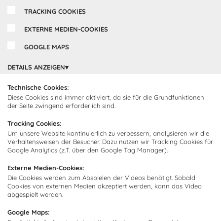
TRACKING COOKIES
Inspirationen
EXTERNE MEDIEN-COOKIES
Cocooning24 Küchen
GOOGLE MAPS
Über Cocooning24
DETAILS ANZEIGEN
Über uns
Kundendienst
Technische Cookies:
Impressum
Diese Cookies sind immer aktiviert, da sie für die Grundfunktionen
Lieferung
FAQ
Newsletter abonnieren
der Seite zwingend erforderlich sind.
Montage
Kontakt
Tracking Cookies:
Abonnieren Sie unseren
Zahlarten
Um unsere Website kontinuierlich zu verbessern, analysieren wir die
Newsletter und empfangen Sie
Verhaltensweisen der Besucher. Dazu nutzen wir Tracking Cookies für
Abholorte
Neuigkeiten und Angebote
Google Analytics (z.T. über den Google Tag Manager).
Externe Medien-Cookies:
Die Cookies werden zum Abspielen der Videos benötigt. Sobald
Cookies von externen Medien akzeptiert werden, kann das Video
abgespielt werden.
Ich bin damit einverstanden, dass Cocooning24 mich regelmäßig
per E-Mail-Newsletter über seine Angebote informiert.
Google Maps:
Diese Einwilligung kann jederzeit widerrufen werden. Einzelheiten