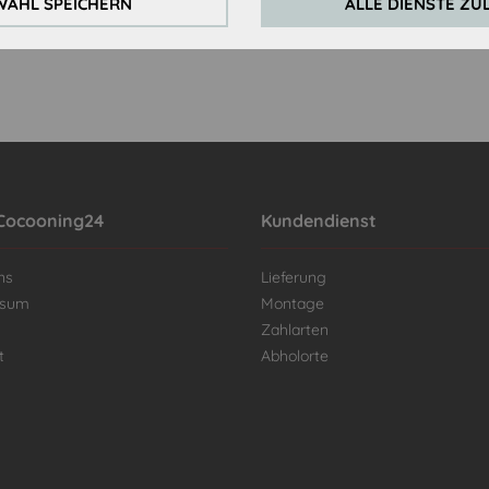
AHL SPEICHERN
ALLE DIENSTE ZU
Cocooning24
Kundendienst
ns
Lieferung
ssum
Montage
Zahlarten
t
Abholorte