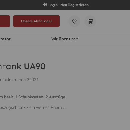
Login | Neu Registrieren
Unsere Abhollager
urator
Wir über uns
hrank UA90
rtikelnummer:
22024
 breit, 1 Schubkasten, 2 Auszüge.
szugschrank - ein wahres Raum ...