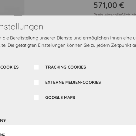
571,00 €
Preis einschließlich 
nstellungen
Griff-Kombination
M
rn die Bereitstellung unserer Dienste und ermöglichen Ihnen eine
te. Die getätigten Einstellungen können Sie zu jedem Zeitpunkt a
 COOKIES
TRACKING COOKIES
EXTERNE MEDIEN-COOKIES
Bereit zur Lieferung 
GOOGLE MAPS
eine Direktadresse od
gewählten Abholort ge
EN
In den Warenk
es: