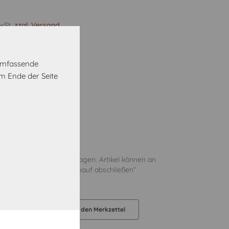
MwSt.
zzgl. Versand
etallgriff Alpinweiß
 umfassende
m Ende der Seite
Vorrätig
oder Abholung in 5 Werktagen. Artikel können an
er an den im Schritt „Einkauf abschließen“
liefert werden.
orb legen
Auf den Merkzettel