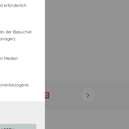
d erforderlich
en der Besucher.
anager).
en Medien
rsonenbezogene