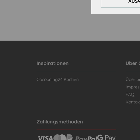
AUSW
Inspirationen
Über 
Cocooning24 Küchen
Über u
Impre
FAQ
Kontak
Zahlungsmethoden