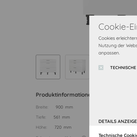
Cookie-Ei
Cookies erleichte
Nutzung der Websi
anpassen.
TECHNISCHE
Produktinformationen
Breite:
900 mm
Tiefe:
561 mm
DETAILS ANZEIG
Höhe:
720 mm
Technische Cooki