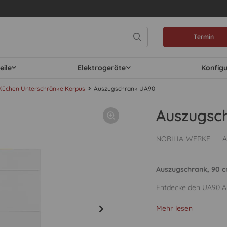
Termin
eile
Elektrogeräte
Konfig
Küchen Unterschränke Korpus
Auszugschrank UA90
Auszugsc
NOBILIA-WERKE
A
Auszugschrank, 90 cm
Entdecke den UA90 Au
Mehr lesen