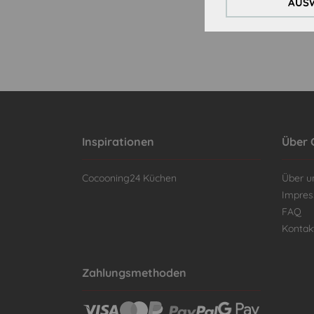
AUSW
Inspirationen
Über 
Cocooning24 Küchen
Über u
Impre
FAQ
Kontak
Zahlungsmethoden