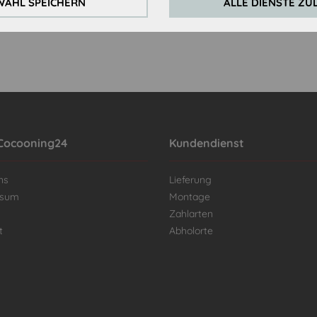
AHL SPEICHERN
ALLE DIENSTE ZU
Cocooning24
Kundendienst
ns
Lieferung
ssum
Montage
Zahlarten
t
Abholorte