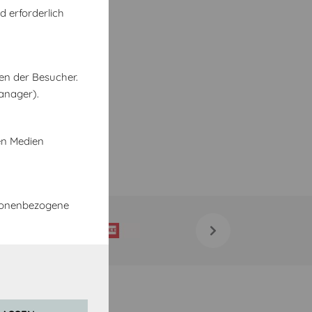
d erforderlich
en der Besucher.
anager).
en Medien
rsonenbezogene