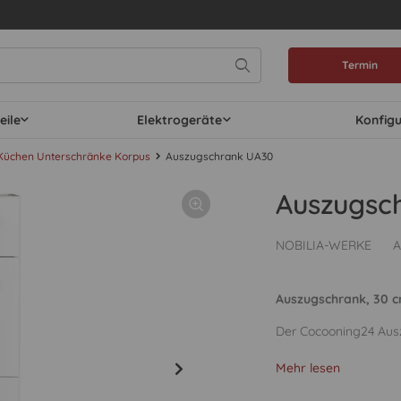
Termin
eile
Elektrogeräte
Konfig
Küchen Unterschränke Korpus
Auszugschrank UA30
Auszugsc
NOBILIA-WERKE
A
Auszugschrank, 30 cm
Der Cocooning24 Ausz
Mehr lesen