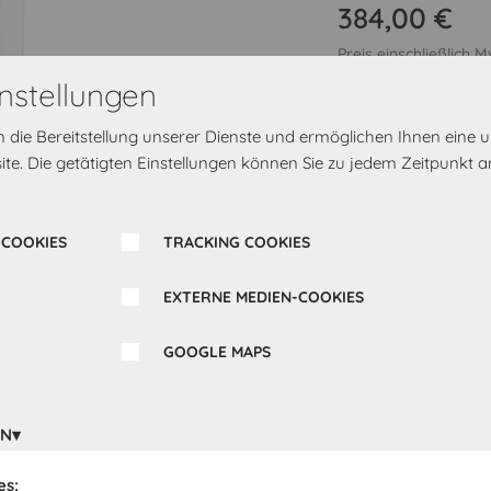
384,00 €
Preis einschließlich 
nstellungen
Griff-Kombination
M
rn die Bereitstellung unserer Dienste und ermöglichen Ihnen eine
te. Die getätigten Einstellungen können Sie zu jedem Zeitpunkt a
 COOKIES
TRACKING COOKIES
EXTERNE MEDIEN-COOKIES
Bereit zur Lieferung 
GOOGLE MAPS
eine Direktadresse od
gewählten Abholort ge
EN
In den Warenk
es: