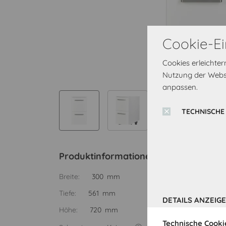
Cookie-Ei
Cookies erleichte
Nutzung der Websi
anpassen.
TECHNISCHE
Produktinformationen
Breite:
300 mm
Tiefe:
561 mm
DETAILS ANZEIG
Höhe:
720 mm
Technische Cooki