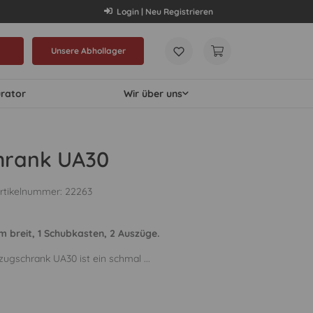
Login | Neu Registrieren
Unsere Abhollager
urator
Wir über uns
hrank UA30
rtikelnummer:
22263
 breit, 1 Schubkasten, 2 Auszüge.
ugschrank UA30 ist ein schmal ...