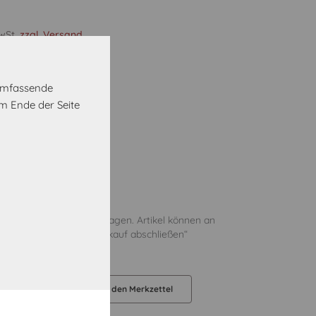
MwSt.
zzgl. Versand
etallgriff schwarz
 umfassende
m Ende der Seite
Vorrätig
oder Abholung in 5 Werktagen. Artikel können an
er an den im Schritt „Einkauf abschließen“
liefert werden.
orb legen
Auf den Merkzettel