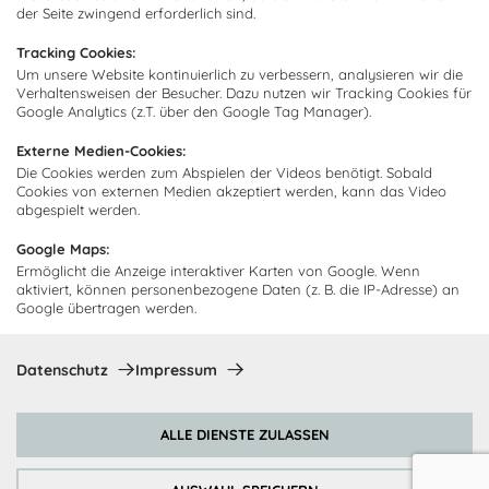
Über uns
der Seite zwingend erforderlich sind.
Kundendienst
Impressum
Tracking Cookies:
Lieferung
FAQ
Um unsere Website kontinuierlich zu verbessern, analysieren wir die
Newsletter abonnieren
Verhaltensweisen der Besucher. Dazu nutzen wir Tracking Cookies für
Montage
Kontakt
Google Analytics (z.T. über den Google Tag Manager).
Abonnieren Sie unseren
Zahlarten
Externe Medien-Cookies:
Newsletter und empfangen Sie
Abholorte
Die Cookies werden zum Abspielen der Videos benötigt. Sobald
Neuigkeiten und Angebote
Cookies von externen Medien akzeptiert werden, kann das Video
abgespielt werden.
Google Maps:
Ermöglicht die Anzeige interaktiver Karten von Google. Wenn
Ich bin damit einverstanden, dass Cocooning24 mich regelmäßig
aktiviert, können personenbezogene Daten (z. B. die IP-Adresse) an
per E-Mail-Newsletter über seine Angebote informiert.
Google übertragen werden.
Diese Einwilligung kann jederzeit widerrufen werden. Einzelheiten
sind in der
Datenschutzrichtlinie
zu finden.
Datenschutz
Impressum
Abonnieren
ALLE DIENSTE ZULASSEN
Zahlungsmethoden