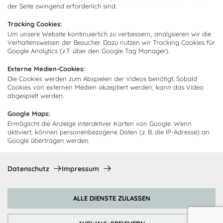
Über uns
der Seite zwingend erforderlich sind.
Kundendienst
Impressum
Tracking Cookies:
Lieferung
FAQ
Um unsere Website kontinuierlich zu verbessern, analysieren wir die
Newsletter abonnieren
Verhaltensweisen der Besucher. Dazu nutzen wir Tracking Cookies für
Montage
Kontakt
Google Analytics (z.T. über den Google Tag Manager).
Abonnieren Sie unseren
Zahlarten
Externe Medien-Cookies:
Newsletter und empfangen Sie
Abholorte
Die Cookies werden zum Abspielen der Videos benötigt. Sobald
Neuigkeiten und Angebote
Cookies von externen Medien akzeptiert werden, kann das Video
abgespielt werden.
Google Maps:
Ermöglicht die Anzeige interaktiver Karten von Google. Wenn
Ich bin damit einverstanden, dass Cocooning24 mich regelmäßig
aktiviert, können personenbezogene Daten (z. B. die IP-Adresse) an
per E-Mail-Newsletter über seine Angebote informiert.
Google übertragen werden.
Diese Einwilligung kann jederzeit widerrufen werden. Einzelheiten
sind in der
Datenschutzrichtlinie
zu finden.
Datenschutz
Impressum
Abonnieren
ALLE DIENSTE ZULASSEN
Zahlungsmethoden