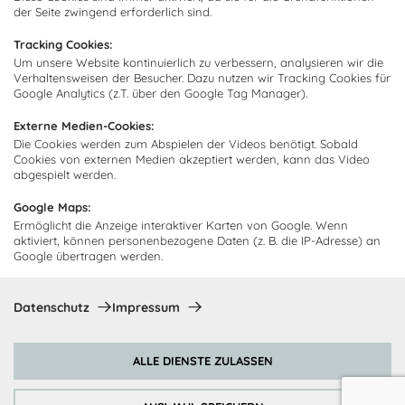
Über uns
der Seite zwingend erforderlich sind.
Kundendienst
Impressum
Tracking Cookies:
Lieferung
FAQ
Um unsere Website kontinuierlich zu verbessern, analysieren wir die
Newsletter abonnieren
Verhaltensweisen der Besucher. Dazu nutzen wir Tracking Cookies für
Montage
Kontakt
Google Analytics (z.T. über den Google Tag Manager).
Abonnieren Sie unseren
Zahlarten
Externe Medien-Cookies:
Newsletter und empfangen Sie
Abholorte
Die Cookies werden zum Abspielen der Videos benötigt. Sobald
Neuigkeiten und Angebote
Cookies von externen Medien akzeptiert werden, kann das Video
abgespielt werden.
Google Maps:
Ermöglicht die Anzeige interaktiver Karten von Google. Wenn
Ich bin damit einverstanden, dass Cocooning24 mich regelmäßig
aktiviert, können personenbezogene Daten (z. B. die IP-Adresse) an
per E-Mail-Newsletter über seine Angebote informiert.
Google übertragen werden.
Diese Einwilligung kann jederzeit widerrufen werden. Einzelheiten
sind in der
Datenschutzrichtlinie
zu finden.
Datenschutz
Impressum
Abonnieren
ALLE DIENSTE ZULASSEN
Zahlungsmethoden