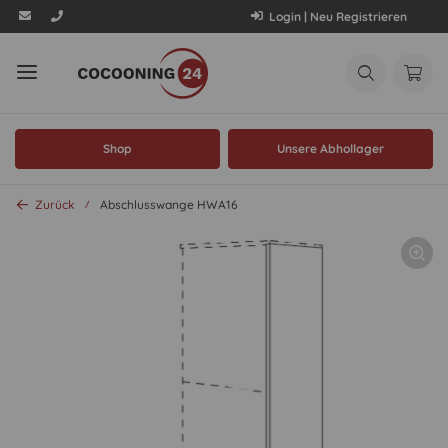
Login | Neu Registrieren
Shop
Unsere Abhollager
Zurück
Abschlusswange HWA16