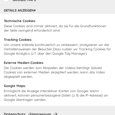
Cocooning24 Küchen
Über Cocooning24
DETAILS ANZEIGEN
Technische Cookies:
Über uns
Kundendienst
Diese Cookies sind immer aktiviert, da sie für die Grundfunktionen
Impressum
der Seite zwingend erforderlich sind.
Lieferung
FAQ
Newsletter abonnieren
Tracking Cookies:
Montage
Kontakt
Um unsere Website kontinuierlich zu verbessern, analysieren wir die
Verhaltensweisen der Besucher. Dazu nutzen wir Tracking Cookies für
Abonnieren Sie unseren
Zahlarten
Google Analytics (z.T. über den Google Tag Manager).
Newsletter und empfangen Sie
Abholorte
Neuigkeiten und Angebote
Externe Medien-Cookies:
Die Cookies werden zum Abspielen der Videos benötigt. Sobald
Cookies von externen Medien akzeptiert werden, kann das Video
abgespielt werden.
Ich bin damit einverstanden, dass Cocooning24 mich regelmäßig
Google Maps:
per E-Mail-Newsletter über seine Angebote informiert.
Ermöglicht die Anzeige interaktiver Karten von Google. Wenn
aktiviert, können personenbezogene Daten (z. B. die IP-Adresse) an
Diese Einwilligung kann jederzeit widerrufen werden. Einzelheiten
Google übertragen werden.
sind in der
Datenschutzrichtlinie
zu finden.
Abonnieren
Datenschutz
Impressum