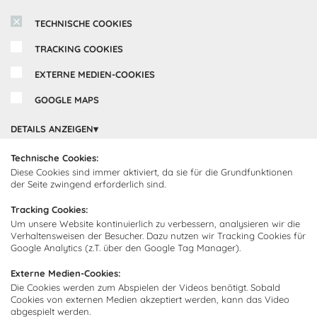
TECHNISCHE COOKIES
TRACKING COOKIES
EXTERNE MEDIEN-COOKIES
GOOGLE MAPS
DETAILS ANZEIGEN
Inspirationen
Technische Cookies:
Diese Cookies sind immer aktiviert, da sie für die Grundfunktionen
Cocooning24 Küchen
der Seite zwingend erforderlich sind.
Über Cocooning24
Tracking Cookies:
Über uns
Um unsere Website kontinuierlich zu verbessern, analysieren wir die
Kundendienst
Verhaltensweisen der Besucher. Dazu nutzen wir Tracking Cookies für
Impressum
Google Analytics (z.T. über den Google Tag Manager).
Lieferung
FAQ
Newsletter abonnieren
Externe Medien-Cookies:
Montage
Kontakt
Die Cookies werden zum Abspielen der Videos benötigt. Sobald
Cookies von externen Medien akzeptiert werden, kann das Video
Abonnieren Sie unseren
Zahlarten
abgespielt werden.