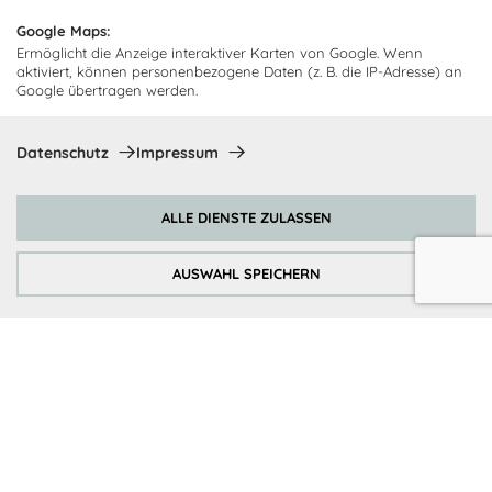
Newsletter und empfangen Sie
Abholorte
Neuigkeiten und Angebote
Google Maps:
Ermöglicht die Anzeige interaktiver Karten von Google. Wenn
aktiviert, können personenbezogene Daten (z. B. die IP-Adresse) an
Google übertragen werden.
Ich bin damit einverstanden, dass Cocooning24 mich regelmäßig
per E-Mail-Newsletter über seine Angebote informiert.
Datenschutz
Impressum
Diese Einwilligung kann jederzeit widerrufen werden. Einzelheiten
sind in der
Datenschutzrichtlinie
zu finden.
ALLE DIENSTE ZULASSEN
Abonnieren
AUSWAHL SPEICHERN
Zahlungsmethoden