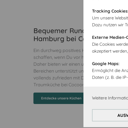
Tracking Cookies
Um unsere Website 
Dazu nutzen wir T
Bequemer Rundum-Service –
Hamburg bei Cocooning 24
Externe Medien-C
Die Cookies werde
Ein durchweg positives Kauferlebnis – genau
akzeptiert werden
schaffen, wenn Du vor hast, eine neue Küche
Google Maps:
Daher bieten wir einen umfassenden Service, 
Ermöglicht die An
Bereichen unterstützt und Dir zuverlässige Hil
Daten (z. B. die 
vollends zufrieden mit Deinem Kauf zu sein. 
Traumküche bei Cocooning 24!
Weitere Informatio
Entdecke unsere Küchen
AUSW