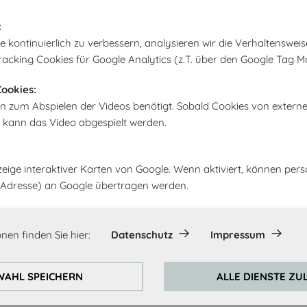
:
kontinuierlich zu verbessern, analysieren wir die Verhaltensweis
racking Cookies für Google Analytics (z.T. über den Google Tag M
 Küche kaufen für
ookies:
n zum Abspielen der Videos benötigt. Sobald Cookies von extern
 das möchten wir für Dich
, kann das Video abgespielt werden.
 in Hamburg zu kaufen.
der Dich in allen relevanten
zeige interaktiver Karten von Google. Wenn aktiviert, können pe
festellung bietet, um
IP-Adresse) an Google übertragen werden.
Entdecke jetzt Deine neue
nen finden Sie hier:
Datenschutz
Impressum
AHL SPEICHERN
ALLE DIENSTE ZU