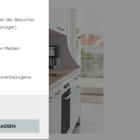
en der Besucher.
anager).
en Medien
rsonenbezogene
LASSEN