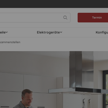
Termin
eile
Elektrogeräte
Konfig
usammenstellen