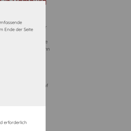
e in Hamburg
alität verleiht? Eine
 umfassende
che Träume auch immer
m Ende der Seite
ecke mit unserem
 zu gestalten – unsere
ine Wünsche offen. Wenn
rfüllt, sondern auch
nserem Konfigurator in
icht vor Sondermaßen
schließlich für die
sst Du beim Küchenkauf
d erforderlich