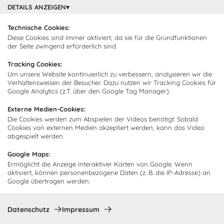
DETAILS ANZEIGEN
Technische Cookies:
Diese Cookies sind immer aktiviert, da sie für die Grundfunktionen
Ich bin damit einverstanden, dass Cocooning24 mich regelmäßig
der Seite zwingend erforderlich sind.
per E-Mail-Newsletter über seine Angebote informiert.
Tracking Cookies:
Diese Einwilligung kann jederzeit widerrufen werden. Einzelheiten
Um unsere Website kontinuierlich zu verbessern, analysieren wir die
sind in der
Datenschutzrichtlinie
zu finden.
Verhaltensweisen der Besucher. Dazu nutzen wir Tracking Cookies für
Google Analytics (z.T. über den Google Tag Manager).
Abonnieren
Externe Medien-Cookies:
Die Cookies werden zum Abspielen der Videos benötigt. Sobald
Zahlungsmethoden
Cookies von externen Medien akzeptiert werden, kann das Video
abgespielt werden.
Google Maps:
Ermöglicht die Anzeige interaktiver Karten von Google. Wenn
aktiviert, können personenbezogene Daten (z. B. die IP-Adresse) an
Google übertragen werden.
Datenschutz
Impressum