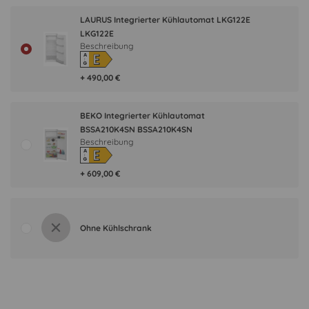
LAURUS Integrierter Kühlautomat LKG122E
LKG122E
Beschreibung
E
A
↑
G
+ 490,00 €
BEKO Integrierter Kühlautomat
BSSA210K4SN BSSA210K4SN
Beschreibung
E
A
↑
G
+ 609,00 €
Ohne Kühlschrank