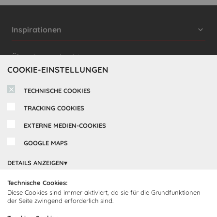
Inspirationen
Cocooning24 Küchen
Über Cocooning24
COOKIE-EINSTELLUNGEN
Über uns
Kundendienst
TECHNISCHE COOKIES
Impressum
Lieferung
TRACKING COOKIES
FAQ
Newsletter abonnieren
Montage
Kontakt
EXTERNE MEDIEN-COOKIES
Abonnieren Sie unseren
Zahlarten
GOOGLE MAPS
Newsletter und empfangen Sie
Abholorte
Neuigkeiten und Angebote
DETAILS ANZEIGEN
Technische Cookies:
Diese Cookies sind immer aktiviert, da sie für die Grundfunktionen
Ich bin damit einverstanden, dass Cocooning24 mich regelmäßig
der Seite zwingend erforderlich sind.
per E-Mail-Newsletter über seine Angebote informiert.