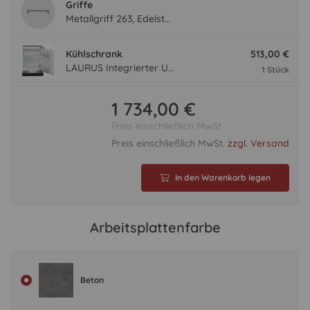
Griffe
Metallgriff 263, Edelstahlfarbig
Kühlschrank
513,00 €
LAURUS Integrierter Unterbau- Kühlautomat LKG82E LKG82E
1 Stück
1 734,00 €
Preis einschließlich MwSt
Preis einschließlich MwSt.
zzgl. Versand
In den Warenkorb legen
Arbeitsplattenfarbe
Beton