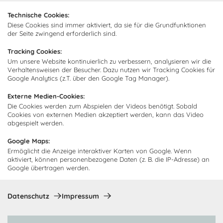
Technische Cookies:
Diese Cookies sind immer aktiviert, da sie für die Grundfunktionen
Ich bin damit einverstanden, dass Cocooning24 mich regelmäßig
der Seite zwingend erforderlich sind.
per E-Mail-Newsletter über seine Angebote informiert.
Tracking Cookies:
Diese Einwilligung kann jederzeit widerrufen werden. Einzelheiten
Um unsere Website kontinuierlich zu verbessern, analysieren wir die
sind in der
Datenschutzrichtlinie
zu finden.
Verhaltensweisen der Besucher. Dazu nutzen wir Tracking Cookies für
Google Analytics (z.T. über den Google Tag Manager).
Abonnieren
Externe Medien-Cookies:
Die Cookies werden zum Abspielen der Videos benötigt. Sobald
Zahlungsmethoden
Cookies von externen Medien akzeptiert werden, kann das Video
abgespielt werden.
Google Maps:
Ermöglicht die Anzeige interaktiver Karten von Google. Wenn
aktiviert, können personenbezogene Daten (z. B. die IP-Adresse) an
Google übertragen werden.
Datenschutz
Impressum
Copyright © 2026 Cocooning24