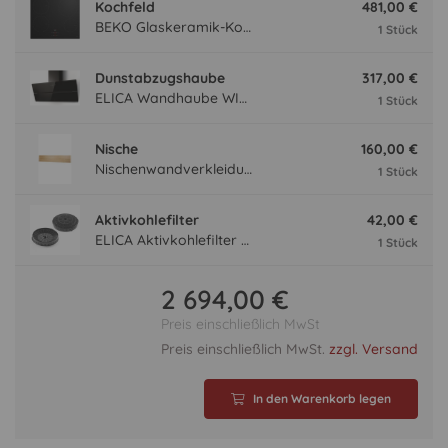
Kochfeld
481,00 €
BEKO Glaskeramik-Kochfeld HII 64400 MT mit Induktion, Sologerät, Rahmenlos HII64400MT
1 Stück
Dunstabzugshaube
317,00 €
ELICA Wandhaube WISE90BK, 900 mm breit, schwarz WISE90BK
1 Stück
Nische
160,00 €
Nischenwandverkleidung NVF240-54
1 Stück
Aktivkohlefilter
42,00 €
ELICA Aktivkohlefilter AFWAKETIFFANY
1 Stück
2 694,00 €
Preis einschließlich MwSt
Preis einschließlich MwSt.
zzgl. Versand
In den Warenkorb legen