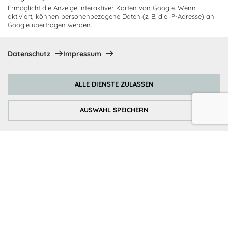
Neuigkeiten und Angebote
Ermöglicht die Anzeige interaktiver Karten von Google. Wenn
aktiviert, können personenbezogene Daten (z. B. die IP-Adresse) an
Google übertragen werden.
Ich bin damit einverstanden, dass Cocooning24 mich regelmäßig
Datenschutz
Impressum
per E-Mail-Newsletter über seine Angebote informiert.
Diese Einwilligung kann jederzeit widerrufen werden. Einzelheiten
sind in der
Datenschutzrichtlinie
zu finden.
ALLE DIENSTE ZULASSEN
Abonnieren
AUSWAHL SPEICHERN
Zahlungsmethoden