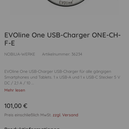
EVOline One USB-Charger ONE-CH-
F-E
NOBILIA-WERKE
Artikelnummer:
36234
EVOline One USB-Charger USB-Charger für alle gängigen
Smartphones und Tablets. 1 x USB-A und 1 x USB-C Stecker 5 V
DC / 2,1 A / 10 ...
Mehr lesen
101,00 €
Preis einschließlich MwSt.
zzgl. Versand