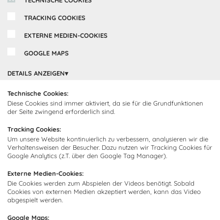
TRACKING COOKIES
EXTERNE MEDIEN-COOKIES
GOOGLE MAPS
DETAILS ANZEIGEN
Inspirationen
Technische Cookies:
Diese Cookies sind immer aktiviert, da sie für die Grundfunktionen
der Seite zwingend erforderlich sind.
Cocooning24 Küchen
Über Cocooning24
Tracking Cookies:
Um unsere Website kontinuierlich zu verbessern, analysieren wir die
Über uns
Verhaltensweisen der Besucher. Dazu nutzen wir Tracking Cookies für
Kundendienst
Google Analytics (z.T. über den Google Tag Manager).
Impressum
Lieferung
FAQ
Externe Medien-Cookies:
Newsletter abonnieren
Die Cookies werden zum Abspielen der Videos benötigt. Sobald
Montage
Kontakt
Cookies von externen Medien akzeptiert werden, kann das Video
abgespielt werden.
Abonnieren Sie unseren
Zahlarten
Newsletter und empfangen Sie
Abholorte
Google Maps: