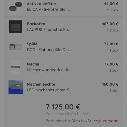
Aktivkohlefilter
44,00 €
ELICA Aktivkohlefilter AFGALAXY
1 Stück
Backofen
463,00 €
LAURUS Einbaubackofen LEB10BK mit Hydrolyse, Schwarz LEB10BK
1 Stück
Spüle
77,00 €
RODI: Einbauspüle Okio Line 85 Deep, Edelstahl 87100
1 Stück
Nische
77,00 €
Nischenwandverkleidung NVF90-70
1 Stück
Nischenleuchte
160,00 €
LED Nischenleuchten-Set Sirio Long LNSIRL-SET
1 Stück
7 125,00 €
Preis einschließlich MwSt
Preis einschließlich MwSt.
zzgl. Versand