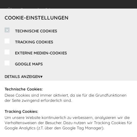
Cocooning24 Küchen
Über Cocooning24
COOKIE-EINSTELLUNGEN
Über uns
Kundendienst
TECHNISCHE COOKIES
Impressum
Lieferung
TRACKING COOKIES
FAQ
Newsletter abonnieren
Montage
Kontakt
EXTERNE MEDIEN-COOKIES
Abonnieren Sie unseren
Zahlarten
GOOGLE MAPS
Newsletter und empfangen Sie
Abholorte
Neuigkeiten und Angebote
DETAILS ANZEIGEN
Technische Cookies:
Diese Cookies sind immer aktiviert, da sie für die Grundfunktionen
Ich bin damit einverstanden, dass Cocooning24 mich regelmäßig
der Seite zwingend erforderlich sind.
per E-Mail-Newsletter über seine Angebote informiert.
Tracking Cookies:
Diese Einwilligung kann jederzeit widerrufen werden. Einzelheiten
Um unsere Website kontinuierlich zu verbessern, analysieren wir die
sind in der
Datenschutzrichtlinie
zu finden.
Verhaltensweisen der Besucher. Dazu nutzen wir Tracking Cookies für
Google Analytics (z.T. über den Google Tag Manager).
Abonnieren