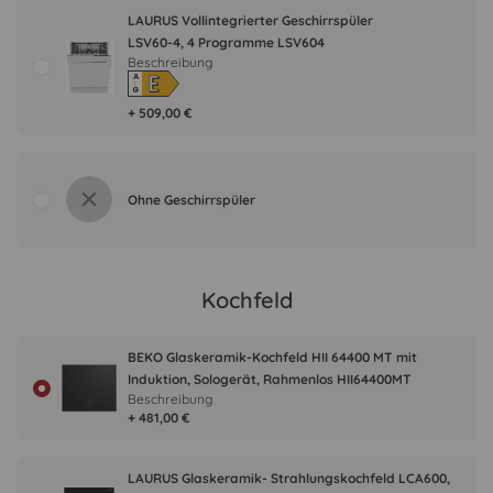
LAURUS Vollintegrierter Geschirrspüler
LSV60-4, 4 Programme LSV604
Beschreibung
E
A
↑
G
+ 509,00 €
Ohne Geschirrspüler
Kochfeld
BEKO Glaskeramik-Kochfeld HII 64400 MT mit
Induktion, Sologerät, Rahmenlos HII64400MT
Beschreibung
+ 481,00 €
LAURUS Glaskeramik- Strahlungskochfeld LCA600,