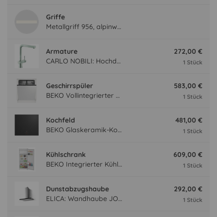
Griffe
Metallgriff 956, alpinweiß
Armature
272,00 €
CARLO NOBILI: Hochdruck- Einhebelmischbatterie Live, Mischbatterie, Edelstahloptik 17777
1 Stück
Geschirrspüler
583,00 €
BEKO Vollintegrierter Geschirrspüler BDIN14N22, 4 Programme BDIN14N22
1 Stück
Kochfeld
481,00 €
BEKO Glaskeramik-Kochfeld HII 64400 MT mit Induktion, Sologerät, Rahmenlos HII64400MT
1 Stück
Kühlschrank
609,00 €
BEKO Integrierter Kühlautomat BSSA210K4SN BSSA210K4SN
1 Stück
Dunstabzugshaube
292,00 €
ELICA: Wandhaube JOYE 90-A,900 mm breit Edelstahl JOYE90A
1 Stück