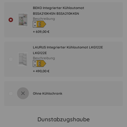
BEKO Integrierter Kühlautomat
BSSA210K4SN BSSA210K4SN
Beschreibung
E
A
↑
G
+ 609,00 €
LAURUS Integrierter Kühlautomat LKG122E
LKG122E
Beschreibung
E
A
↑
G
+ 490,00 €
Ohne Kühlschrank
Dunstabzugshaube