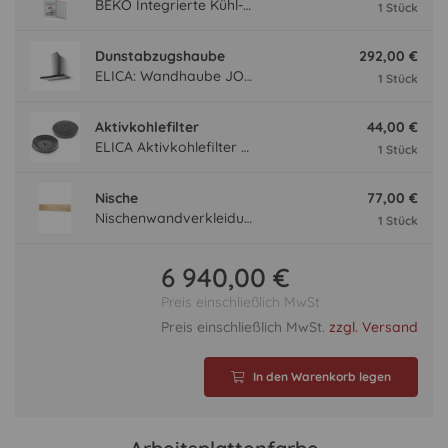
BEKO Integrierte Kühl- Gefrierkombination BCSA285K4SN BCSA285K4SN
1 Stück
Dunstabzugshaube
292,00 €
ELICA: Wandhaube JOYE 90-A,900 mm breit Edelstahl JOYE90A
1 Stück
Aktivkohlefilter
44,00 €
ELICA Aktivkohlefilter AFGALAXY
1 Stück
Nische
77,00 €
Nischenwandverkleidung NVF90-70
1 Stück
6 940,00 €
Preis einschließlich MwSt
Preis einschließlich MwSt.
zzgl. Versand
In den Warenkorb legen