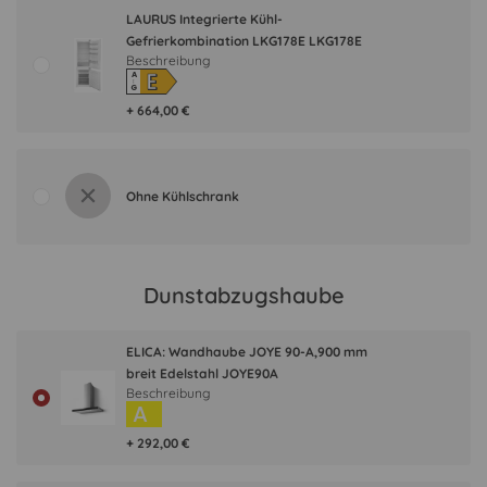
LAURUS Integrierte Kühl-
Gefrierkombination LKG178E LKG178E
Beschreibung
E
A
↑
G
+ 664,00 €
Ohne Kühlschrank
Dunstabzugshaube
ELICA: Wandhaube JOYE 90-A,900 mm
breit Edelstahl JOYE90A
Beschreibung
A
+ 292,00 €