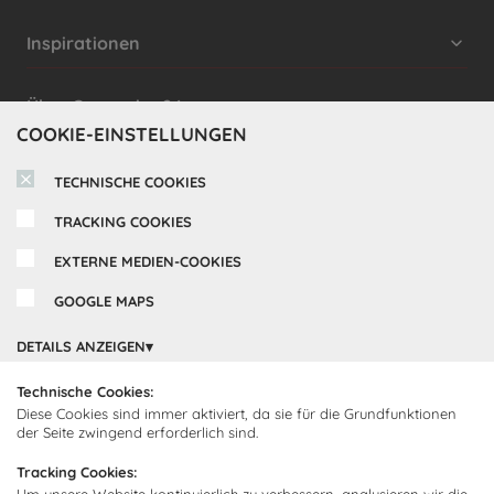
Inspirationen
Cocooning24 Küchen
Über Cocooning24
COOKIE-EINSTELLUNGEN
Über uns
Kundendienst
TECHNISCHE COOKIES
Impressum
Lieferung
TRACKING COOKIES
FAQ
Newsletter abonnieren
Montage
Kontakt
EXTERNE MEDIEN-COOKIES
Abonnieren Sie unseren
Zahlarten
GOOGLE MAPS
Newsletter und empfangen Sie
Abholorte
Neuigkeiten und Angebote
DETAILS ANZEIGEN
Technische Cookies:
Diese Cookies sind immer aktiviert, da sie für die Grundfunktionen
Ich bin damit einverstanden, dass Cocooning24 mich regelmäßig
der Seite zwingend erforderlich sind.
per E-Mail-Newsletter über seine Angebote informiert.
Tracking Cookies:
Diese Einwilligung kann jederzeit widerrufen werden. Einzelheiten