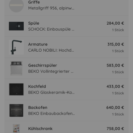
Griffe
Metallgriff 956, alpinweiß
Spüle
284,00 €
SCHOCK: Einbauspüle Formhaus D-100, aus CRISTALITE®, Onyx 87324
1 Stück
Armature
315,00 €
CARLO NOBILI: Hochdruck- Einhebelmischbatterie Live, Mischbatterie, Schwarz matt 17791
1 Stück
Geschirrspüler
583,00 €
BEKO Vollintegrierter Geschirrspüler BDIN14N22, 4 Programme BDIN14N22
1 Stück
Kochfeld
433,00 €
BEKO Glaskeramik-Kochfeld EB9741 XHL, Sologerät Edelstahlrahmen EB9741XHL
1 Stück
Backofen
640,00 €
BEKO Einbaubackofen BBIM174N0BE mit Hydrolyse, Schwarz BBIM174N0BE
1 Stück
Kühlschrank
758,00 €