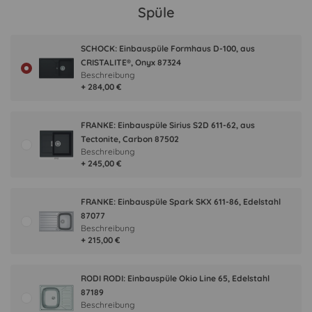
Spüle
SCHOCK: Einbauspüle Formhaus D-100, aus
CRISTALITE®, Onyx 87324
Beschreibung
+ 284,00 €
FRANKE: Einbauspüle Sirius S2D 611-62, aus
Tectonite, Carbon 87502
Beschreibung
+ 245,00 €
FRANKE: Einbauspüle Spark SKX 611-86, Edelstahl
87077
Beschreibung
+ 215,00 €
RODI RODI: Einbauspüle Okio Line 65, Edelstahl
87189
Beschreibung