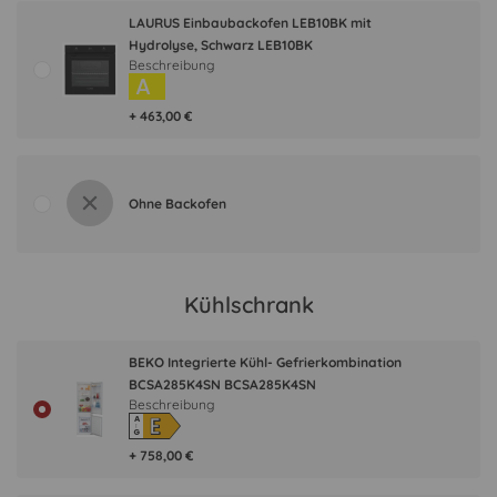
LAURUS Einbaubackofen LEB10BK mit
Hydrolyse, Schwarz LEB10BK
Beschreibung
A
+ 463,00 €
Ohne Backofen
Kühlschrank
BEKO Integrierte Kühl- Gefrierkombination
BCSA285K4SN BCSA285K4SN
Beschreibung
E
A
↑
G
+ 758,00 €