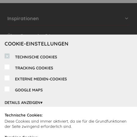
Inspirationen
Cocooning24 Küchen
Über Cocooning24
COOKIE-EINSTELLUNGEN
Über uns
Kundendienst
TECHNISCHE COOKIES
Impressum
Lieferung
TRACKING COOKIES
FAQ
Newsletter abonnieren
Montage
Kontakt
EXTERNE MEDIEN-COOKIES
Abonnieren Sie unseren
Zahlarten
GOOGLE MAPS
Newsletter und empfangen Sie
Abholorte
Neuigkeiten und Angebote
DETAILS ANZEIGEN
Technische Cookies:
Diese Cookies sind immer aktiviert, da sie für die Grundfunktionen
Ich bin damit einverstanden, dass Cocooning24 mich regelmäßig
der Seite zwingend erforderlich sind.
per E-Mail-Newsletter über seine Angebote informiert.