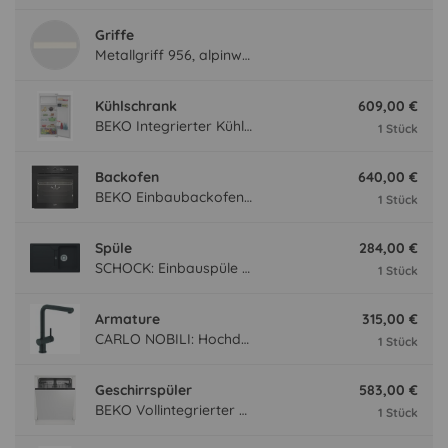
Griffe
Metallgriff 956, alpinweiß
Kühlschrank
609,00 €
BEKO Integrierter Kühlautomat BSSA210K4SN BSSA210K4SN
1 Stück
Backofen
640,00 €
BEKO Einbaubackofen BBIM174N0BE mit Hydrolyse, Schwarz BBIM174N0BE
1 Stück
Spüle
284,00 €
SCHOCK: Einbauspüle Formhaus D-100, aus CRISTALITE®, Onyx 87324
1 Stück
Armature
315,00 €
CARLO NOBILI: Hochdruck- Einhebelmischbatterie Live, Mischbatterie, Schwarz matt 17791
1 Stück
Geschirrspüler
583,00 €
BEKO Vollintegrierter Geschirrspüler BDIN14N22, 4 Programme BDIN14N22
1 Stück