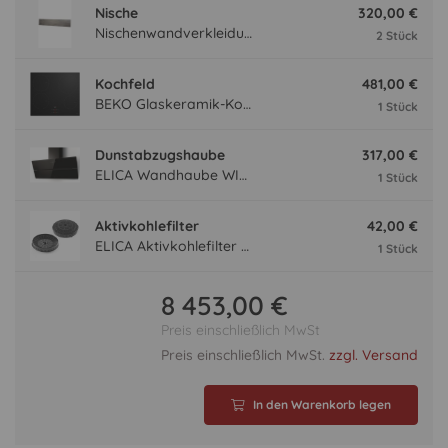
Nische
320,00 €
Nischenwandverkleidung NVF240-54
2 Stück
Kochfeld
481,00 €
BEKO Glaskeramik-Kochfeld HII 64400 MT mit Induktion, Sologerät, Rahmenlos HII64400MT
1 Stück
Dunstabzugshaube
317,00 €
ELICA Wandhaube WISE90BK, 900 mm breit, schwarz WISE90BK
1 Stück
Aktivkohlefilter
42,00 €
ELICA Aktivkohlefilter AFWAKETIFFANY
1 Stück
8 453,00 €
Preis einschließlich MwSt
Preis einschließlich MwSt.
zzgl. Versand
In den Warenkorb legen