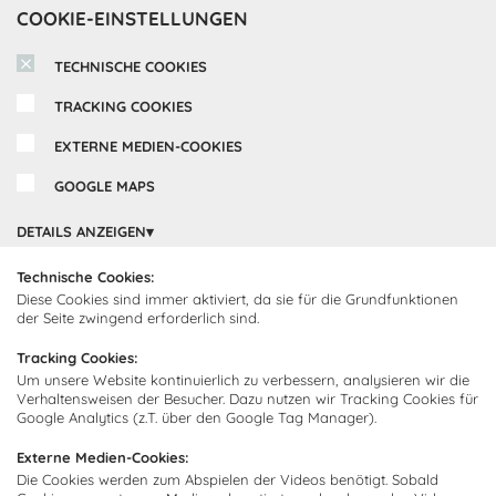
COOKIE-EINSTELLUNGEN
TECHNISCHE COOKIES
TRACKING COOKIES
EXTERNE MEDIEN-COOKIES
GOOGLE MAPS
DETAILS ANZEIGEN
Inspirationen
Technische Cookies:
Diese Cookies sind immer aktiviert, da sie für die Grundfunktionen
Cocooning24 Küchen
Über Cocooning24
der Seite zwingend erforderlich sind.
Tracking Cookies:
Über uns
Kundendienst
Um unsere Website kontinuierlich zu verbessern, analysieren wir die
Verhaltensweisen der Besucher. Dazu nutzen wir Tracking Cookies für
Impressum
Google Analytics (z.T. über den Google Tag Manager).
Lieferung
FAQ
Newsletter abonnieren
Externe Medien-Cookies:
Montage
Kontakt
Die Cookies werden zum Abspielen der Videos benötigt. Sobald