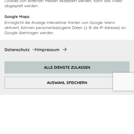
Abonnieren Sie unseren
Cookies von externen Medien akzeptiert werden, kann das Video
Zahlarten
abgespielt werden.
Newsletter und empfangen Sie
Abholorte
Neuigkeiten und Angebote
Google Maps:
Ermöglicht die Anzeige interaktiver Karten von Google. Wenn
aktiviert, können personenbezogene Daten (z. B. die IP-Adresse) an
Google übertragen werden.
Ich bin damit einverstanden, dass Cocooning24 mich regelmäßig
per E-Mail-Newsletter über seine Angebote informiert.
Datenschutz
Impressum
Diese Einwilligung kann jederzeit widerrufen werden. Einzelheiten
sind in der
Datenschutzrichtlinie
zu finden.
ALLE DIENSTE ZULASSEN
Abonnieren
AUSWAHL SPEICHERN
Zahlungsmethoden