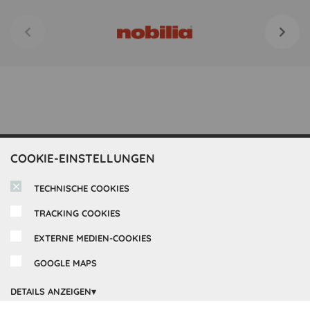
COOKIE-EINSTELLUNGEN
Inspirationen
TECHNISCHE COOKIES
Cocooning24 Küchen
Über Cocooning24
TRACKING COOKIES
EXTERNE MEDIEN-COOKIES
Über uns
Kundendienst
Impressum
GOOGLE MAPS
Lieferung
FAQ
Newsletter abonnieren
DETAILS ANZEIGEN
Montage
Kontakt