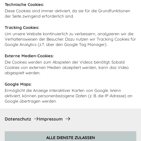
Technische Cookies:
Abonnieren Sie unseren
Zahlarten
Diese Cookies sind immer aktiviert, da sie für die Grundfunktionen
Newsletter und empfangen Sie
Abholorte
der Seite zwingend erforderlich sind.
Neuigkeiten und Angebote
Tracking Cookies:
Um unsere Website kontinuierlich zu verbessern, analysieren wir die
Verhaltensweisen der Besucher. Dazu nutzen wir Tracking Cookies für
Google Analytics (z.T. über den Google Tag Manager).
Ich bin damit einverstanden, dass Cocooning24 mich regelmäßig
per E-Mail-Newsletter über seine Angebote informiert.
Externe Medien-Cookies:
Diese Einwilligung kann jederzeit widerrufen werden. Einzelheiten
Die Cookies werden zum Abspielen der Videos benötigt. Sobald
sind in der
Datenschutzrichtlinie
zu finden.
Cookies von externen Medien akzeptiert werden, kann das Video
abgespielt werden.
Abonnieren
Google Maps:
Ermöglicht die Anzeige interaktiver Karten von Google. Wenn
aktiviert, können personenbezogene Daten (z. B. die IP-Adresse) an
Zahlungsmethoden
Google übertragen werden.
Datenschutz
Impressum
ALLE DIENSTE ZULASSEN