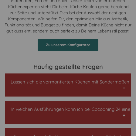
Materialien, Farben und Stilen. Unser Team von erfahrenen
Küchenexperten steht Dir beim Küche Kaufen gerne beratend
zur Seite und unterstützt Dich bei der Auswahl der richtigen
Komponenten. Wir helfen Dir, den optimalen Mix aus Ästhetik,
Funktionalität und Budget zu finden, damit Deine Küche nicht nur
gut aussieht, sondern auch perfekt zu Deinem Lebensstil passt.
Zu unserem Konfigurator
Häufig gestellte Fragen
Lassen sich die vormontierten Küchen mit Sondermaßen ka
Bei uns kannst Du Deine Küche so kaufen, wie Du sie
In welchen Ausführungen kann ich bei Cocooning 24 eine K
benötigst – auch individuell für Deine Raumgröße. In
unserem Konfigurator kannst Du die gewünschten Maße
angeben, und wir sorgen dafür, dass die Küchenschränke
entsprechend gefertigt werden. Ein Aufpreis entsteht für
Bei uns kannst Du eine Küche kaufen, die Deinen
Dich nicht.