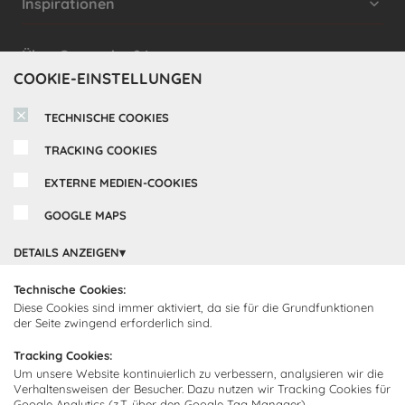
Inspirationen
Cocooning24 Küchen
Über Cocooning24
COOKIE-EINSTELLUNGEN
Über uns
Kundendienst
TECHNISCHE COOKIES
Impressum
Lieferung
TRACKING COOKIES
FAQ
Newsletter abonnieren
Montage
Kontakt
EXTERNE MEDIEN-COOKIES
Abonnieren Sie unseren
Zahlarten
GOOGLE MAPS
Newsletter und empfangen Sie
Abholorte
Neuigkeiten und Angebote
DETAILS ANZEIGEN
Technische Cookies:
Diese Cookies sind immer aktiviert, da sie für die Grundfunktionen
Ich bin damit einverstanden, dass Cocooning24 mich regelmäßig
der Seite zwingend erforderlich sind.
per E-Mail-Newsletter über seine Angebote informiert.
Tracking Cookies:
Diese Einwilligung kann jederzeit widerrufen werden. Einzelheiten
Um unsere Website kontinuierlich zu verbessern, analysieren wir die
sind in der
Datenschutzrichtlinie
zu finden.
Verhaltensweisen der Besucher. Dazu nutzen wir Tracking Cookies für
Google Analytics (z.T. über den Google Tag Manager).